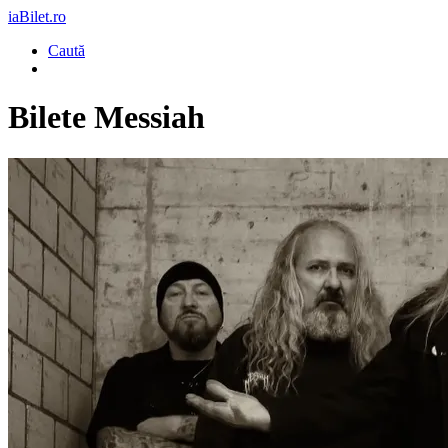
iaBilet.ro
Caută
Bilete
Messiah