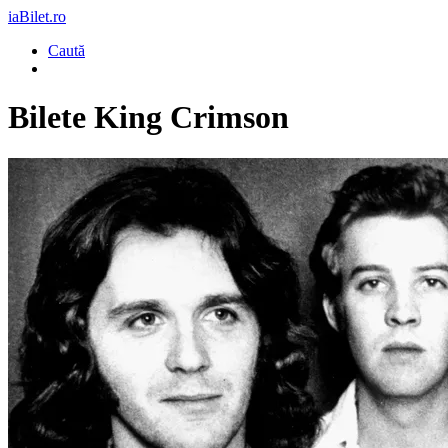
iaBilet.ro
Caută
Bilete
King Crimson