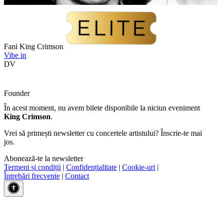
Fani King Crimson
Vibe in
DV
Founder
În acest moment, nu avem bilete disponibile la niciun eveniment
King Crimson
.
Vrei să primești newsletter cu concertele artistului? Înscrie-te mai
jos.
Abonează-te la newsletter
Termeni și condiții
|
Confidențialitate
|
Cookie-uri
|
Întrebări frecvente
|
Contact