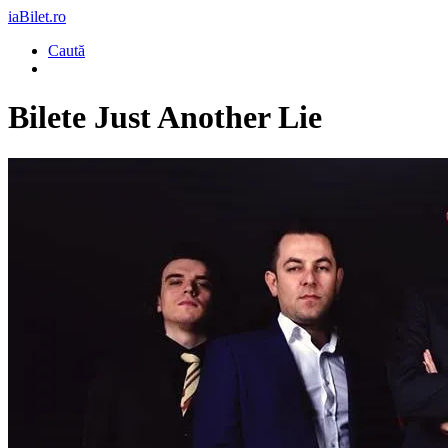
iaBilet.ro
Caută
Bilete
Just Another Lie