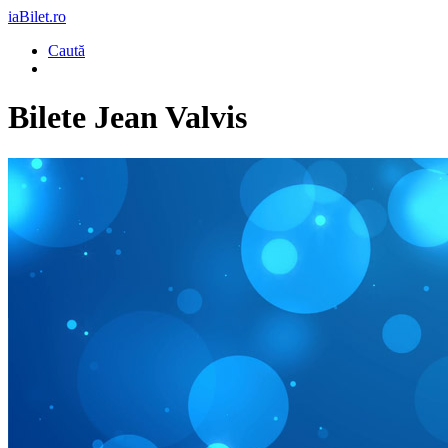
iaBilet.ro
Caută
Bilete
Jean Valvis