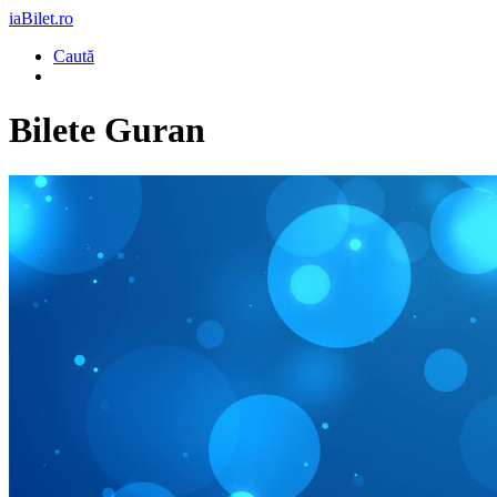
iaBilet.ro
Caută
Bilete
Guran