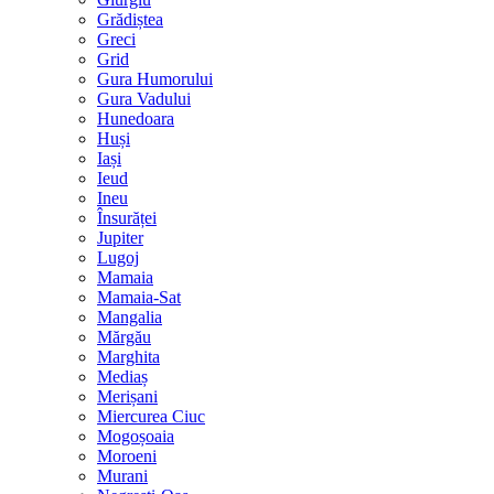
Grădiștea
Greci
Grid
Gura Humorului
Gura Vadului
Hunedoara
Huși
Iași
Ieud
Ineu
Însurăței
Jupiter
Lugoj
Mamaia
Mamaia-Sat
Mangalia
Mărgău
Marghita
Mediaș
Merișani
Miercurea Ciuc
Mogoșoaia
Moroeni
Murani