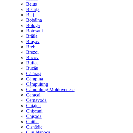
Beiuș
Bistrița
Blaj
Bobâlna
Bologa
Botoșani
Brăila
Brașov
Breb
Brezoi
Bucov
Buftea
Buzău
Călărași
Câmpina
Câmpulung
Câmpulung Moldovenesc
Caracal
Cernavodă
Chiajna
Chișcani
Chișoda
Chitila
Cisnădie
Cluj-Napoca