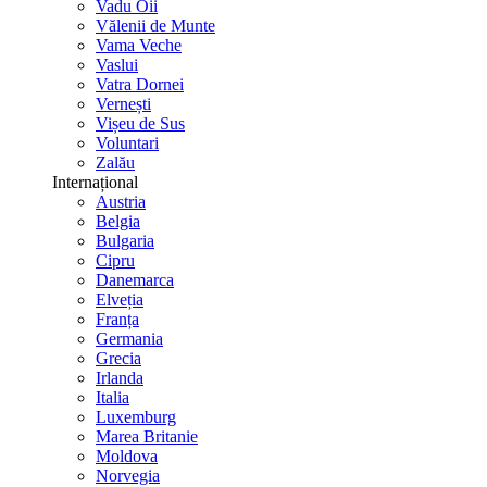
Vadu Oii
Vălenii de Munte
Vama Veche
Vaslui
Vatra Dornei
Vernești
Vișeu de Sus
Voluntari
Zalău
Internațional
Austria
Belgia
Bulgaria
Cipru
Danemarca
Elveția
Franța
Germania
Grecia
Irlanda
Italia
Luxemburg
Marea Britanie
Moldova
Norvegia