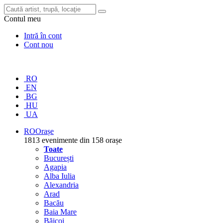
Contul meu
Intră în cont
Cont nou
RO
EN
BG
HU
UA
RO
Orașe
1813 evenimente din 158 orașe
Toate
București
Agapia
Alba Iulia
Alexandria
Arad
Bacău
Baia Mare
Băicoi