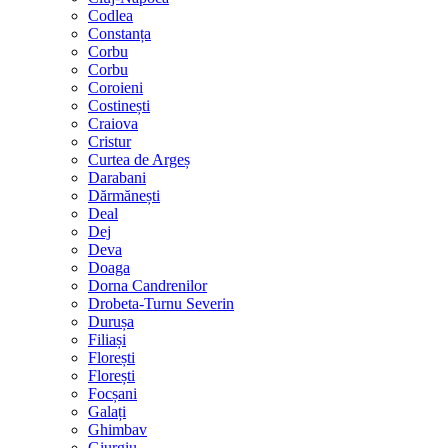
Codlea
Constanța
Corbu
Corbu
Coroieni
Costinești
Craiova
Cristur
Curtea de Argeș
Darabani
Dărmănești
Deal
Dej
Deva
Doaga
Dorna Candrenilor
Drobeta-Turnu Severin
Durușa
Filiași
Florești
Florești
Focșani
Galați
Ghimbav
Giurgiu