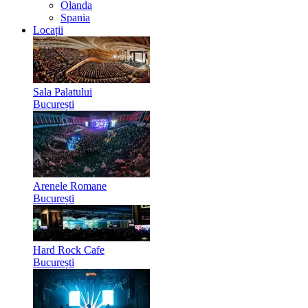
Olanda
Spania
Locații
Sala Palatului
București
Arenele Romane
București
Hard Rock Cafe
București