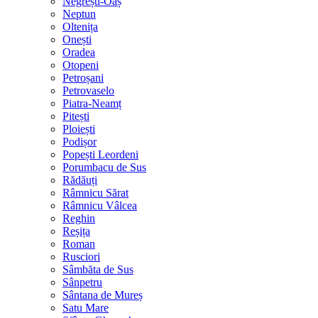
Negrești-Oaș
Neptun
Oltenița
Onești
Oradea
Otopeni
Petroșani
Petrovaselo
Piatra-Neamț
Pitești
Ploiești
Podișor
Popești Leordeni
Porumbacu de Sus
Rădăuți
Râmnicu Sărat
Râmnicu Vâlcea
Reghin
Reșița
Roman
Rusciori
Sâmbăta de Sus
Sânpetru
Sântana de Mureș
Satu Mare