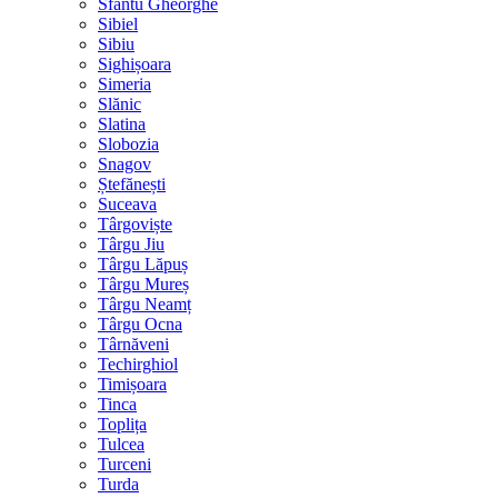
Sfântu Gheorghe
Sibiel
Sibiu
Sighișoara
Simeria
Slănic
Slatina
Slobozia
Snagov
Ștefănești
Suceava
Târgoviște
Târgu Jiu
Târgu Lăpuș
Târgu Mureș
Târgu Neamț
Târgu Ocna
Târnăveni
Techirghiol
Timișoara
Tinca
Toplița
Tulcea
Turceni
Turda