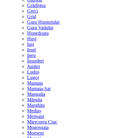
Grădiștea
Greci
Grid
Gura Humorului
Gura Vadului
Hunedoara
Huși
Iași
Ieud
Ineu
Însurăței
Jupiter
Luduș
Lugoj
Mamaia
Mamaia-Sat
Mangalia
Mărgău
Marghita
Mediaș
Merișani
Miercurea Ciuc
Mogoșoaia
Moroeni