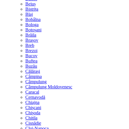
Beiuș
Bistrița
Blaj
Bobâlna
Bologa
Botoșani
Brăila
Brașov
Breb
Brezoi
Bucov
Buftea
Buzău
Călărași
Câmpina
Câmpulung
Câmpulung Moldovenesc
Caracal
Cernavodă
Chiajna
Chișcani
Chișoda
Chitila
Cisnădie
Cluj-Napoca