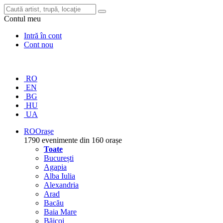
Contul meu
Intră în cont
Cont nou
RO
EN
BG
HU
UA
RO
Orașe
1790 evenimente din 160 orașe
Toate
București
Agapia
Alba Iulia
Alexandria
Arad
Bacău
Baia Mare
Băicoi