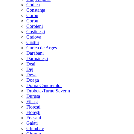
Codlea
Constanța
Corbu
Corbu
Coroieni
Costinești
Craiova
Cristur
Curtea de Argeș
Darabani
Dărmănești
Deal
Dej
Deva
Doaga
Dorna Candrenilor
Drobeta-Turnu Severin
Durușa
Filiași
Florești
Florești
Focșani
Galați
Ghimbav
Giurgiu