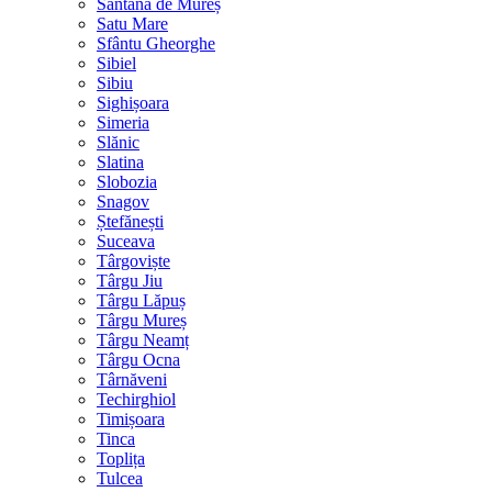
Sântana de Mureș
Satu Mare
Sfântu Gheorghe
Sibiel
Sibiu
Sighișoara
Simeria
Slănic
Slatina
Slobozia
Snagov
Ștefănești
Suceava
Târgoviște
Târgu Jiu
Târgu Lăpuș
Târgu Mureș
Târgu Neamț
Târgu Ocna
Târnăveni
Techirghiol
Timișoara
Tinca
Toplița
Tulcea