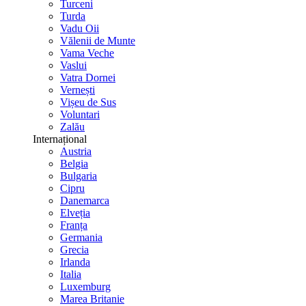
Turceni
Turda
Vadu Oii
Vălenii de Munte
Vama Veche
Vaslui
Vatra Dornei
Vernești
Vișeu de Sus
Voluntari
Zalău
Internațional
Austria
Belgia
Bulgaria
Cipru
Danemarca
Elveția
Franța
Germania
Grecia
Irlanda
Italia
Luxemburg
Marea Britanie