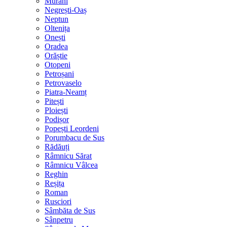
Murani
Negrești-Oaș
Neptun
Oltenița
Onești
Oradea
Orăștie
Otopeni
Petroșani
Petrovaselo
Piatra-Neamț
Pitești
Ploiești
Podișor
Popești Leordeni
Porumbacu de Sus
Rădăuți
Râmnicu Sărat
Râmnicu Vâlcea
Reghin
Reșița
Roman
Rusciori
Sâmbăta de Sus
Sânpetru