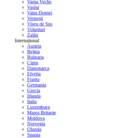
Vama Veche
Vaslui
Vatra Dornei
Vernești
Vișeu de Sus
Voluntari
Zalău
Internațional
Austria
Belgia
Bulgaria
Cipru
Danemarca
Elveția
Franța
Germania
Grecia
Irlanda
Italia
Luxemburg
Marea Britanie
Moldova
Norvegia
Olanda
Spania