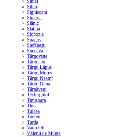
Sibiel
Sibiu
Sighișoara
Simeria
Slănic
Slatina
Slobozia
Snagov
Ștefănești
Suceava
Târgoviște
Târgu Jiu
Târgu Lăpuș
Târgu Mureș
Târgu Neamț
Târgu Ocna
Târnăveni
Techirghiol
Timișoara
Tinca
Tulcea
Turceni
Turda
Vadu Oii
Vălenii de Munte