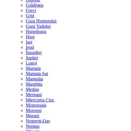
Grădiștea
Greci
Grid
Gura Humorului
Gura Vadului
Hunedoara
Huși
Iași
Ieud
Însurăței
Jupiter
Lugoj
Mamaia
Mamaia-Sat
Mangalia
Marghita
Mediaș
Merișani
Miercurea Ciuc
Mogoșoaia
Moroeni
Murani
Negrești-Oaș
Neptun