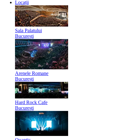
Locații
Sala Palatului
București
Arenele Romane
București
Hard Rock Cafe
București
Quantic