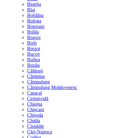
Bistrița
Blaj
Bobâlna
Bologa
Botoșani
Brăila
Brașov
Breb
Brezoi
Bucov
Buftea
Buzău
Călărași
Câmpina
Câmpulung
Câmpulung Moldovenesc
Caracal
Cernavodă
Chiajna
Chișcani
Chișoda
Chitila
Cisnădie
Cluj-Napoca
Codlea