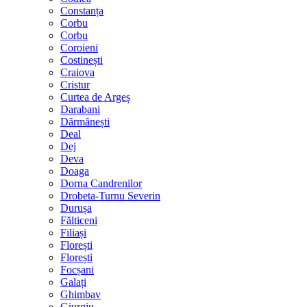
Constanța
Corbu
Corbu
Coroieni
Costinești
Craiova
Cristur
Curtea de Argeș
Darabani
Dărmănești
Deal
Dej
Deva
Doaga
Dorna Candrenilor
Drobeta-Turnu Severin
Durușa
Fălticeni
Filiași
Florești
Florești
Focșani
Galați
Ghimbav
Giurgiu