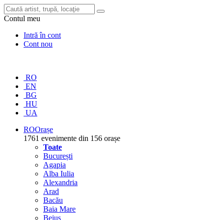
Contul meu
Intră în cont
Cont nou
RO
EN
BG
HU
UA
RO
Orașe
1761 evenimente din 156 orașe
Toate
București
Agapia
Alba Iulia
Alexandria
Arad
Bacău
Baia Mare
Beiuș