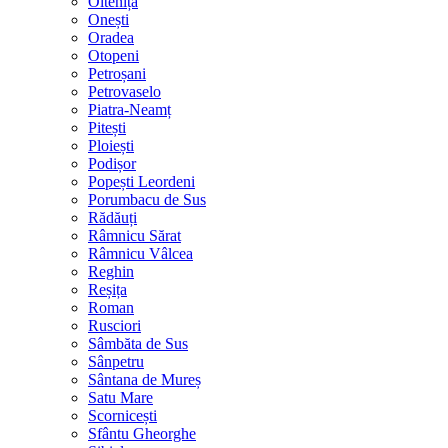
Oltenița
Onești
Oradea
Otopeni
Petroșani
Petrovaselo
Piatra-Neamț
Pitești
Ploiești
Podișor
Popești Leordeni
Porumbacu de Sus
Rădăuți
Râmnicu Sărat
Râmnicu Vâlcea
Reghin
Reșița
Roman
Rusciori
Sâmbăta de Sus
Sânpetru
Sântana de Mureș
Satu Mare
Scornicești
Sfântu Gheorghe