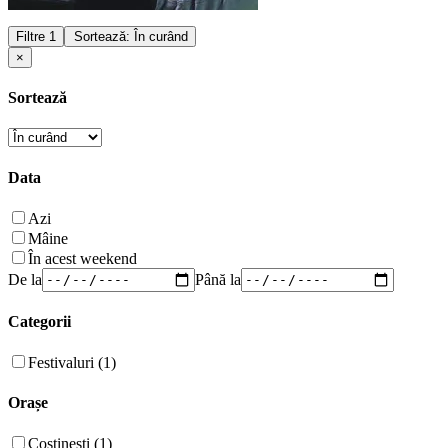
Filtre
1
Sortează: În curând
×
Sortează
Data
Azi
Mâine
În acest weekend
De la
Până la
Categorii
Festivaluri (1)
Orașe
Costinești (1)