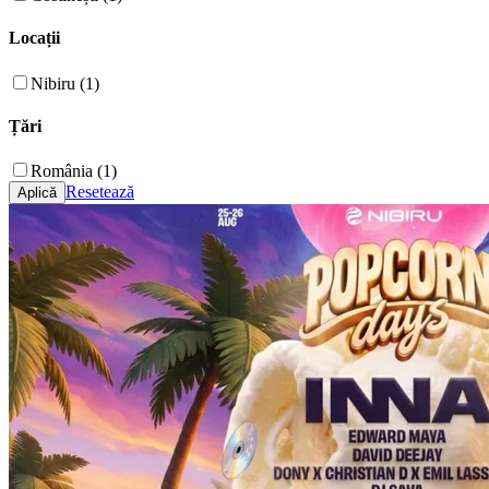
Locații
Nibiru (1)
Țări
România (1)
Resetează