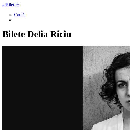
iaBilet.ro
Caută
Bilete
Delia Riciu