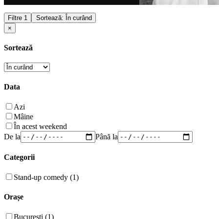
Filtre
1
Sortează: În curând
×
Sortează
Data
Azi
Mâine
În acest weekend
De la
Până la
Categorii
Stand-up comedy (1)
Orașe
București (1)