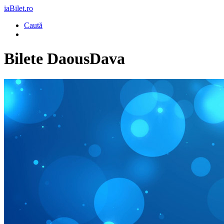
iaBilet.ro
Caută
Bilete
DaousDava