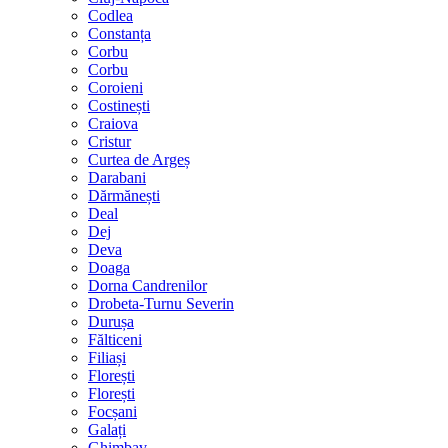
Codlea
Constanța
Corbu
Corbu
Coroieni
Costinești
Craiova
Cristur
Curtea de Argeș
Darabani
Dărmănești
Deal
Dej
Deva
Doaga
Dorna Candrenilor
Drobeta-Turnu Severin
Durușa
Fălticeni
Filiași
Florești
Florești
Focșani
Galați
Ghimbav