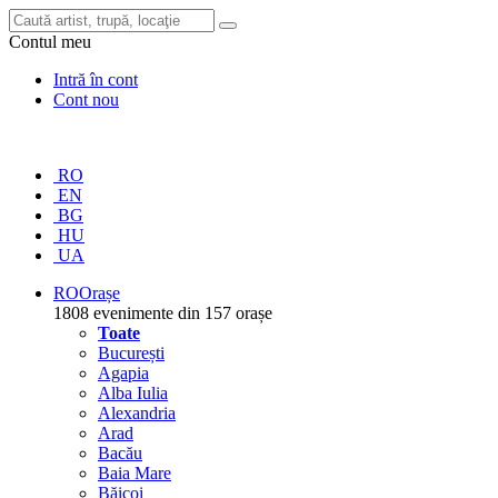
Contul meu
Intră în cont
Cont nou
RO
EN
BG
HU
UA
RO
Orașe
1808 evenimente din 157 orașe
Toate
București
Agapia
Alba Iulia
Alexandria
Arad
Bacău
Baia Mare
Băicoi