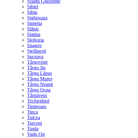
Sfântu Gheorghe
Sibiel
Sibiu
Sighișoara
Simeria
Slănic
Slatina
Slobozia
Snagov
Ștefănești
Suceava
Târgoviște
Târgu Jiu
Târgu Lăpuș
Târgu Mureș
Târgu Neamț
Târgu Ocna
Târnăveni
Techirghiol
Timișoara
Tinca
Tulcea
Turceni
Turda
Vadu Oii