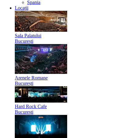
Spania
Locații
Sala Palatului
București
Arenele Romane
București
Hard Rock Cafe
București