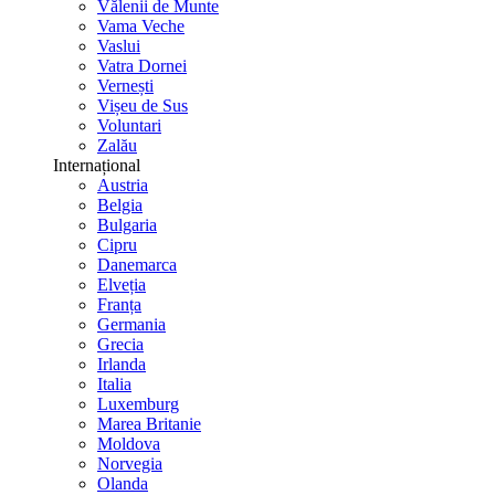
Vălenii de Munte
Vama Veche
Vaslui
Vatra Dornei
Vernești
Vișeu de Sus
Voluntari
Zalău
Internațional
Austria
Belgia
Bulgaria
Cipru
Danemarca
Elveția
Franța
Germania
Grecia
Irlanda
Italia
Luxemburg
Marea Britanie
Moldova
Norvegia
Olanda