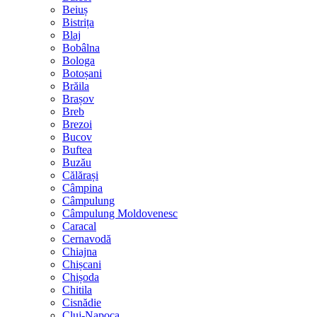
Beiuș
Bistrița
Blaj
Bobâlna
Bologa
Botoșani
Brăila
Brașov
Breb
Brezoi
Bucov
Buftea
Buzău
Călărași
Câmpina
Câmpulung
Câmpulung Moldovenesc
Caracal
Cernavodă
Chiajna
Chișcani
Chișoda
Chitila
Cisnădie
Cluj-Napoca