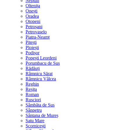
Neptun
Oltenița
Onești
Oradea
Otopeni
Petroșani
Petrovaselo
Piatra-Neamț
Pitești
Ploiești
Podișor
Popești Leordeni
Porumbacu de Sus
Rădăuți
Râmnicu Sărat
Râmnicu Vâlcea
Reghin
Reșița
Roman
Rusciori
Sâmbăta de Sus
Sânpetru
Sântana de Mureș
Satu Mare
Scornicești