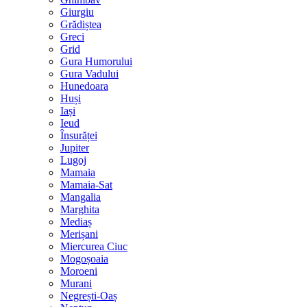
Giurgiu
Grădiștea
Greci
Grid
Gura Humorului
Gura Vadului
Hunedoara
Huși
Iași
Ieud
Însurăței
Jupiter
Lugoj
Mamaia
Mamaia-Sat
Mangalia
Marghita
Mediaș
Merișani
Miercurea Ciuc
Mogoșoaia
Moroeni
Murani
Negrești-Oaș