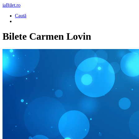
iaBilet.ro
Caută
Bilete
Carmen Lovin