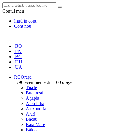
Contul meu
Intră în cont
Cont nou
RO
EN
BG
HU
UA
RO
Orașe
1790 evenimente din 160 orașe
Toate
București
Agapia
Alba Iulia
Alexandria
Arad
Bacău
Baia Mare
Băicoi