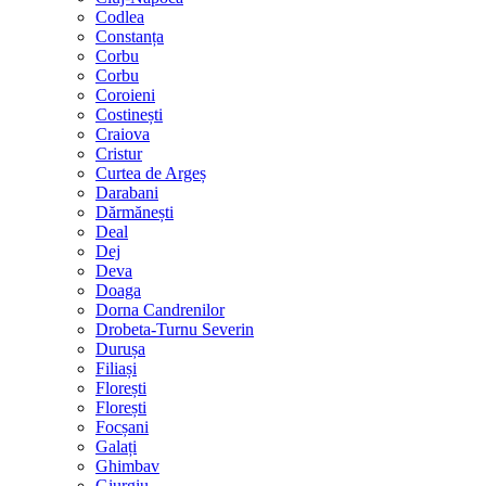
Codlea
Constanța
Corbu
Corbu
Coroieni
Costinești
Craiova
Cristur
Curtea de Argeș
Darabani
Dărmănești
Deal
Dej
Deva
Doaga
Dorna Candrenilor
Drobeta-Turnu Severin
Durușa
Filiași
Florești
Florești
Focșani
Galați
Ghimbav
Giurgiu