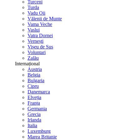
Turceni
Turda
Vadu Oii
Vălenii de Munte
Vama Veche
Vaslui
Vatra Dornei
Vernești
Vișeu de Sus
Voluntari
Zalău
Internațional
Austria
Belgia
Bulgaria
Cipru
Danemarca
Elveția
Franța
Germania
Grecia
Irlanda
Italia
Luxemburg
Marea Britanie