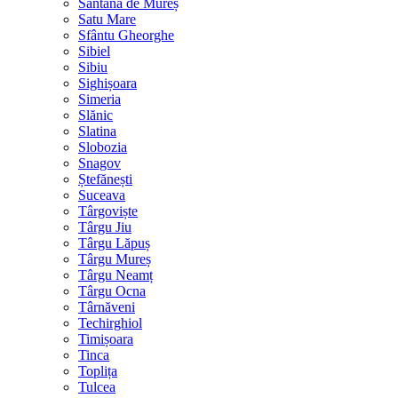
Sântana de Mureș
Satu Mare
Sfântu Gheorghe
Sibiel
Sibiu
Sighișoara
Simeria
Slănic
Slatina
Slobozia
Snagov
Ștefănești
Suceava
Târgoviște
Târgu Jiu
Târgu Lăpuș
Târgu Mureș
Târgu Neamț
Târgu Ocna
Târnăveni
Techirghiol
Timișoara
Tinca
Toplița
Tulcea