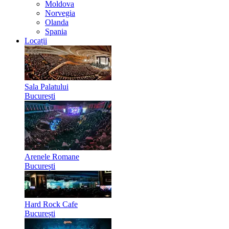
Moldova
Norvegia
Olanda
Spania
Locații
Sala Palatului
București
Arenele Romane
București
Hard Rock Cafe
București