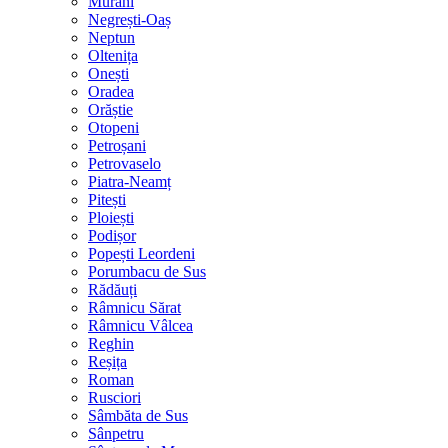
Murani
Negrești-Oaș
Neptun
Oltenița
Onești
Oradea
Orăștie
Otopeni
Petroșani
Petrovaselo
Piatra-Neamț
Pitești
Ploiești
Podișor
Popești Leordeni
Porumbacu de Sus
Rădăuți
Râmnicu Sărat
Râmnicu Vâlcea
Reghin
Reșița
Roman
Rusciori
Sâmbăta de Sus
Sânpetru