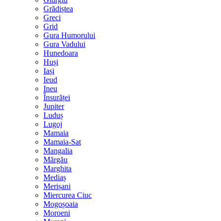
Grădiștea
Greci
Grid
Gura Humorului
Gura Vadului
Hunedoara
Huși
Iași
Ieud
Ineu
Însurăței
Jupiter
Luduș
Lugoj
Mamaia
Mamaia-Sat
Mangalia
Mărgău
Marghita
Mediaș
Merișani
Miercurea Ciuc
Mogoșoaia
Moroeni