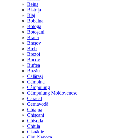
Beiuș
Bistrița
Blaj
Bobâlna
Bologa
Botoșani
Brăila
Brașov
Breb
Brezoi
Bucov
Buftea
Buzău
Călărași
Câmpina
Câmpulung
Câmpulung Moldovenesc
Caracal
Cernavodă
Chiajna
Chișcani
Chișoda
Chitila
Cisnădie
Cluj-Napoca