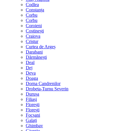
Codlea
Constanța
Corbu
Corbu
Coroieni
Costinești
Craiova
Cristur
Curtea de Argeș
Darabani
Dărmănești
Deal
Dej
Deva
Doaga
Dorna Candrenilor
Drobeta-Turnu Severin
Durușa
Filiași
Florești
Florești
Focșani
Galați
Ghimbav
Giurgiu