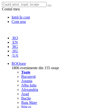
Contul meu
Intră în cont
Cont nou
RO
EN
BG
HU
UA
RO
Orașe
1806 evenimente din 155 orașe
Toate
București
Agapia
Alba Iulia
Alexandria
Arad
Bacău
Baia Mare
Băicoi