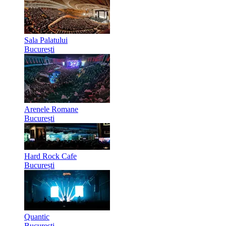
Sala Palatului
București
Arenele Romane
București
Hard Rock Cafe
București
Quantic
București