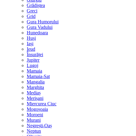
Grădiștea
Greci
Grid
Gura Humorului
Gura Vadului
Hunedoara
Huși
Iași
Ieud
Însurăței
Jupiter
Lugoj
Mamaia
Mamaia-Sat
Mangalia
Marghita
Mediaș
Merișani
Miercurea Ciuc
Mogoșoaia
Moroeni
Murani
Negrești-Oaș
Neptun