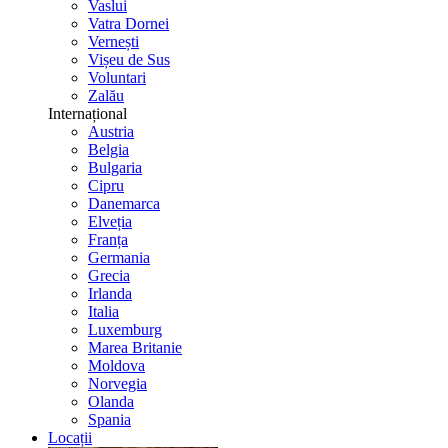
Vaslui
Vatra Dornei
Vernești
Vișeu de Sus
Voluntari
Zalău
Internațional
Austria
Belgia
Bulgaria
Cipru
Danemarca
Elveția
Franța
Germania
Grecia
Irlanda
Italia
Luxemburg
Marea Britanie
Moldova
Norvegia
Olanda
Spania
Locații