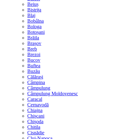
Beiuș
Bistrița
Blaj
Bobâlna
Bologa
Botoșani
Brăila
Brașov
Breb
Brezoi
Bucov
Buftea
Buzău
Călărași
Câmpina
Câmpulung
Câmpulung Moldovenesc
Caracal
Cernavodă
Chiajna
Chișcani
Chișoda
Chitila
Cisnădie
Cluj-Napoca