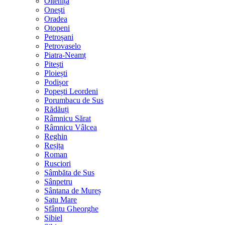
Oltenița
Onești
Oradea
Otopeni
Petroșani
Petrovaselo
Piatra-Neamț
Pitești
Ploiești
Podișor
Popești Leordeni
Porumbacu de Sus
Rădăuți
Râmnicu Sărat
Râmnicu Vâlcea
Reghin
Reșița
Roman
Rusciori
Sâmbăta de Sus
Sânpetru
Sântana de Mureș
Satu Mare
Sfântu Gheorghe
Sibiel