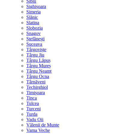
Sibiu
Sighișoara
Simeria
Slănic
Slatina
Slobozia
Snagov
Ștefănești
Suceava
Târgoviște
Târgu Jiu
Târgu Lăpuș
Târgu Mureș
Târgu Neamț
Târgu Ocna
Târnăveni
Techirghiol
Timișoara
Tinca
Tulcea
Turceni
Turda
Vadu Oii
Vălenii de Munte
Vama Veche