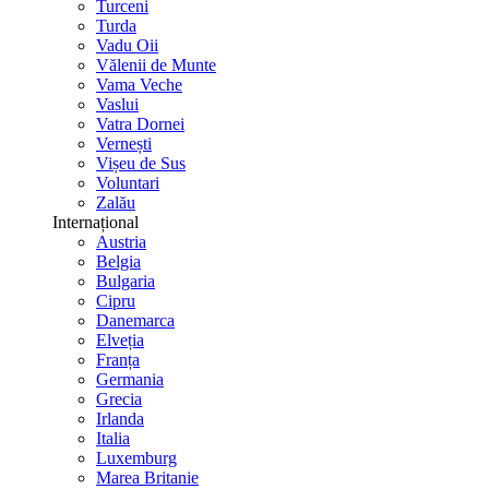
Turceni
Turda
Vadu Oii
Vălenii de Munte
Vama Veche
Vaslui
Vatra Dornei
Vernești
Vișeu de Sus
Voluntari
Zalău
Internațional
Austria
Belgia
Bulgaria
Cipru
Danemarca
Elveția
Franța
Germania
Grecia
Irlanda
Italia
Luxemburg
Marea Britanie