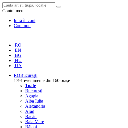
Contul meu
Intră în cont
Cont nou
RO
EN
BG
HU
UA
RO
București
1791 evenimente din 160 orașe
Toate
București
Agapia
Alba Iulia
Alexandria
Arad
Bacău
Baia Mare
Băicoi