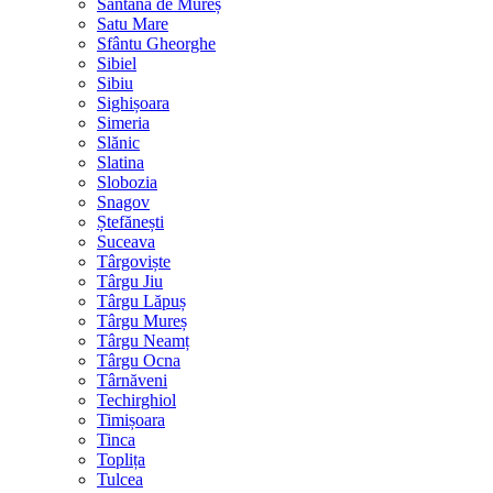
Sântana de Mureș
Satu Mare
Sfântu Gheorghe
Sibiel
Sibiu
Sighișoara
Simeria
Slănic
Slatina
Slobozia
Snagov
Ștefănești
Suceava
Târgoviște
Târgu Jiu
Târgu Lăpuș
Târgu Mureș
Târgu Neamț
Târgu Ocna
Târnăveni
Techirghiol
Timișoara
Tinca
Toplița
Tulcea