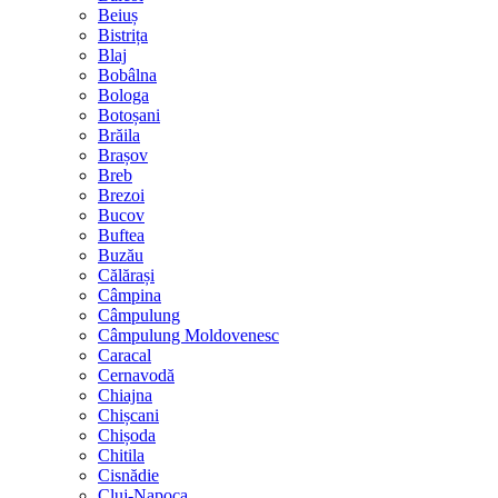
Beiuș
Bistrița
Blaj
Bobâlna
Bologa
Botoșani
Brăila
Brașov
Breb
Brezoi
Bucov
Buftea
Buzău
Călărași
Câmpina
Câmpulung
Câmpulung Moldovenesc
Caracal
Cernavodă
Chiajna
Chișcani
Chișoda
Chitila
Cisnădie
Cluj-Napoca