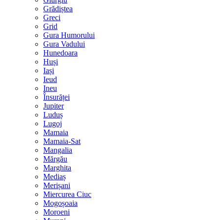
Grădiștea
Greci
Grid
Gura Humorului
Gura Vadului
Hunedoara
Huși
Iași
Ieud
Ineu
Însurăței
Jupiter
Luduș
Lugoj
Mamaia
Mamaia-Sat
Mangalia
Mărgău
Marghita
Mediaș
Merișani
Miercurea Ciuc
Mogoșoaia
Moroeni