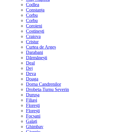
Codlea
Constanța
Corbu
Corbu
Coroieni
Costinești
Craiova
Cristur
Curtea de Argeș
Darabani
Dărmănești
Deal
Dej
Deva
Doaga
Dorna Candrenilor
Drobeta-Turnu Severin
Durușa
Filiași
Florești
Florești
Focșani
Galați
Ghimbav
Giurgiu