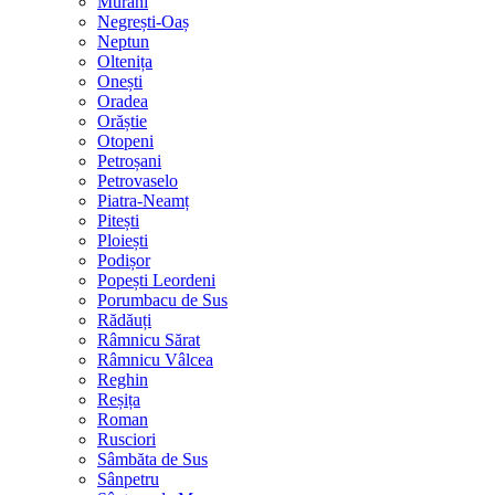
Murani
Negrești-Oaș
Neptun
Oltenița
Onești
Oradea
Orăștie
Otopeni
Petroșani
Petrovaselo
Piatra-Neamț
Pitești
Ploiești
Podișor
Popești Leordeni
Porumbacu de Sus
Rădăuți
Râmnicu Sărat
Râmnicu Vâlcea
Reghin
Reșița
Roman
Rusciori
Sâmbăta de Sus
Sânpetru