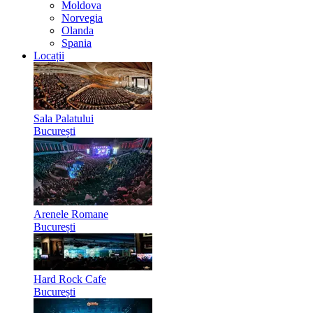
Moldova
Norvegia
Olanda
Spania
Locații
Sala Palatului
București
Arenele Romane
București
Hard Rock Cafe
București