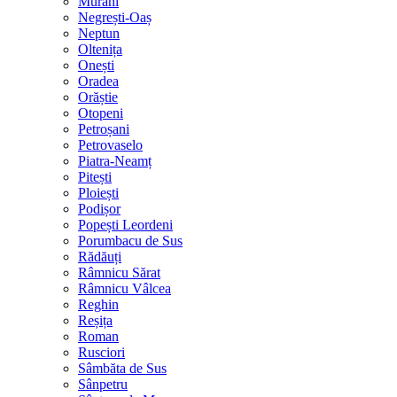
Murani
Negrești-Oaș
Neptun
Oltenița
Onești
Oradea
Orăștie
Otopeni
Petroșani
Petrovaselo
Piatra-Neamț
Pitești
Ploiești
Podișor
Popești Leordeni
Porumbacu de Sus
Rădăuți
Râmnicu Sărat
Râmnicu Vâlcea
Reghin
Reșița
Roman
Rusciori
Sâmbăta de Sus
Sânpetru