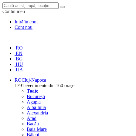
Contul meu
Intră în cont
Cont nou
RO
EN
BG
HU
UA
RO
Cluj-Napoca
1791 evenimente din 160 orașe
Toate
București
Agapia
Alba Iulia
Alexandria
Arad
Bacău
Baia Mare
Băicoi