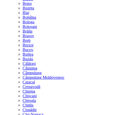
Beiuș
Bistrița
Blaj
Bobâlna
Bologa
Botoșani
Brăila
Brașov
Breb
Brezoi
Bucov
Buftea
Buzău
Călărași
Câmpina
Câmpulung
Câmpulung Moldovenesc
Caracal
Cernavodă
Chiajna
Chișcani
Chișoda
Chitila
Cisnădie
Cluj-Napoca