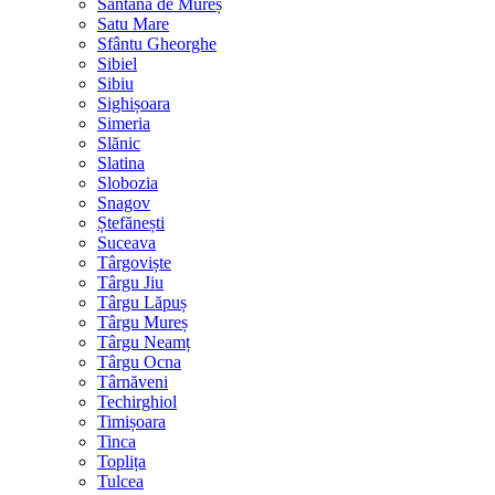
Sântana de Mureș
Satu Mare
Sfântu Gheorghe
Sibiel
Sibiu
Sighișoara
Simeria
Slănic
Slatina
Slobozia
Snagov
Ștefănești
Suceava
Târgoviște
Târgu Jiu
Târgu Lăpuș
Târgu Mureș
Târgu Neamț
Târgu Ocna
Târnăveni
Techirghiol
Timișoara
Tinca
Toplița
Tulcea