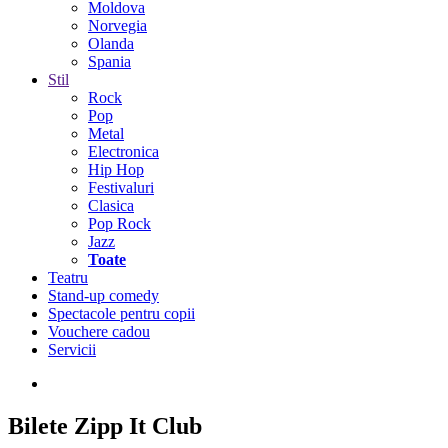
Moldova
Norvegia
Olanda
Spania
Stil
Rock
Pop
Metal
Electronica
Hip Hop
Festivaluri
Clasica
Pop Rock
Jazz
Toate
Teatru
Stand-up comedy
Spectacole pentru copii
Vouchere cadou
Servicii
Bilete
Zipp It Club