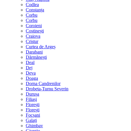
Codlea
Constanța
Corbu
Corbu
Coroieni
Costinești
Craiova
Cristur
Curtea de Argeș
Darabani
Dărmănești
Deal
Dej
Deva
Doaga
Dorna Candrenilor
Drobeta-Turnu Severin
Durușa
Filiași
Florești
Florești
Focșani
Galați
Ghimbav
Giurgiu