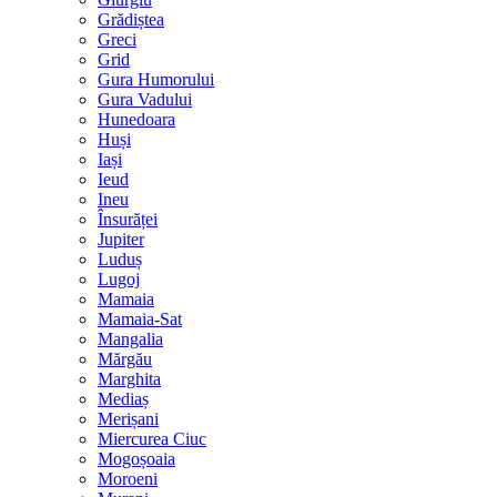
Grădiștea
Greci
Grid
Gura Humorului
Gura Vadului
Hunedoara
Huși
Iași
Ieud
Ineu
Însurăței
Jupiter
Luduș
Lugoj
Mamaia
Mamaia-Sat
Mangalia
Mărgău
Marghita
Mediaș
Merișani
Miercurea Ciuc
Mogoșoaia
Moroeni