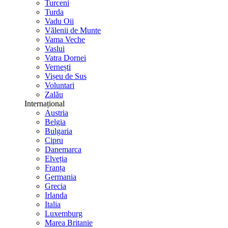
Turceni
Turda
Vadu Oii
Vălenii de Munte
Vama Veche
Vaslui
Vatra Dornei
Vernești
Vișeu de Sus
Voluntari
Zalău
Internațional
Austria
Belgia
Bulgaria
Cipru
Danemarca
Elveția
Franța
Germania
Grecia
Irlanda
Italia
Luxemburg
Marea Britanie