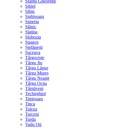
Sfântu Gheorghe
Sibiel
Sibiu
Sighișoara
Simeria
Slănic
Slatina
Slobozia
Snagov
Ștefănești
Suceava
Târgoviște
Târgu Jiu
Târgu Lăpuș
Târgu Mureș
Târgu Neamț
Târgu Ocna
Târnăveni
Techirghiol
Timișoara
Tinca
Tulcea
Turceni
Turda
Vadu Oii