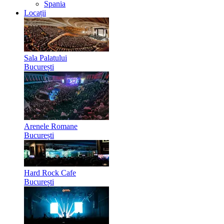
Spania
Locații
Sala Palatului
București
Arenele Romane
București
Hard Rock Cafe
București