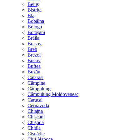
Beiuș
Bistrița
Blaj
Bobâlna
Bologa
Botoșani
Brăila
Brașov
Breb
Brezoi
Bucov
Buftea
Buzău
Călărași
Câmpina
Câmpulung
Câmpulung Moldovenesc
Caracal
Cernavodă
Chiajna
Chișcani
Chișoda
Chitila
Cisnădie
Cluj-Napoca