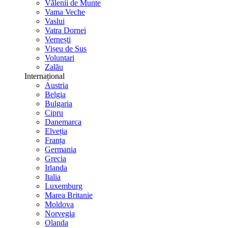
Vălenii de Munte
Vama Veche
Vaslui
Vatra Dornei
Vernești
Vișeu de Sus
Voluntari
Zalău
Internațional
Austria
Belgia
Bulgaria
Cipru
Danemarca
Elveția
Franța
Germania
Grecia
Irlanda
Italia
Luxemburg
Marea Britanie
Moldova
Norvegia
Olanda