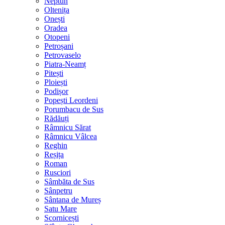
Neptun
Oltenița
Onești
Oradea
Otopeni
Petroșani
Petrovaselo
Piatra-Neamț
Pitești
Ploiești
Podișor
Popești Leordeni
Porumbacu de Sus
Rădăuți
Râmnicu Sărat
Râmnicu Vâlcea
Reghin
Reșița
Roman
Rusciori
Sâmbăta de Sus
Sânpetru
Sântana de Mureș
Satu Mare
Scornicești