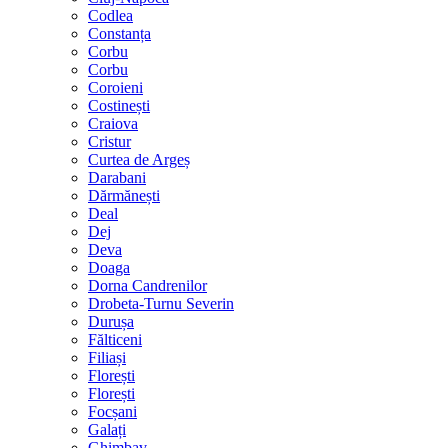
Codlea
Constanța
Corbu
Corbu
Coroieni
Costinești
Craiova
Cristur
Curtea de Argeș
Darabani
Dărmănești
Deal
Dej
Deva
Doaga
Dorna Candrenilor
Drobeta-Turnu Severin
Durușa
Fălticeni
Filiași
Florești
Florești
Focșani
Galați
Ghimbav