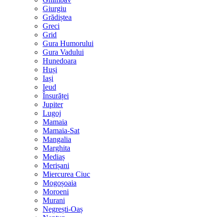
Giurgiu
Grădiștea
Greci
Grid
Gura Humorului
Gura Vadului
Hunedoara
Huși
Iași
Ieud
Însurăței
Jupiter
Lugoj
Mamaia
Mamaia-Sat
Mangalia
Marghita
Mediaș
Merișani
Miercurea Ciuc
Mogoșoaia
Moroeni
Murani
Negrești-Oaș