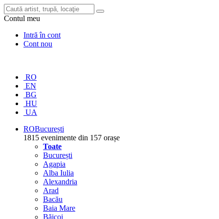
Contul meu
Intră în cont
Cont nou
RO
EN
BG
HU
UA
RO
București
1815 evenimente din 157 orașe
Toate
București
Agapia
Alba Iulia
Alexandria
Arad
Bacău
Baia Mare
Băicoi