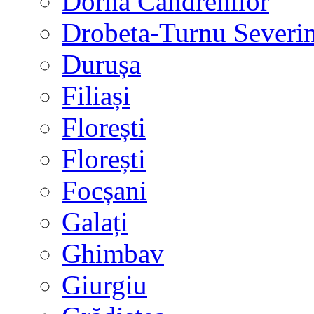
Dorna Candrenilor
Drobeta-Turnu Severi
Durușa
Filiași
Florești
Florești
Focșani
Galați
Ghimbav
Giurgiu