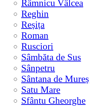
Râmnicu Vâlcea
Reghin
Reșița
Roman
Rusciori
Sâmbăta de Sus
Sânpetru
Sântana de Mureș
Satu Mare
Sfântu Gheorghe