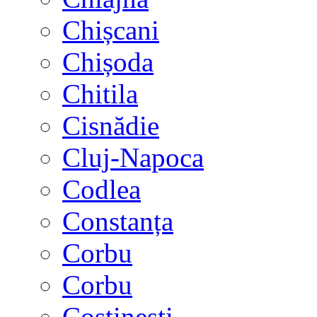
Chișcani
Chișoda
Chitila
Cisnădie
Cluj-Napoca
Codlea
Constanța
Corbu
Corbu
Costinești