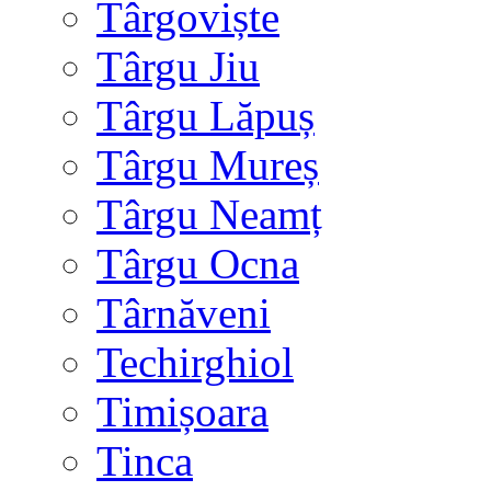
Târgoviște
Târgu Jiu
Târgu Lăpuș
Târgu Mureș
Târgu Neamț
Târgu Ocna
Târnăveni
Techirghiol
Timișoara
Tinca