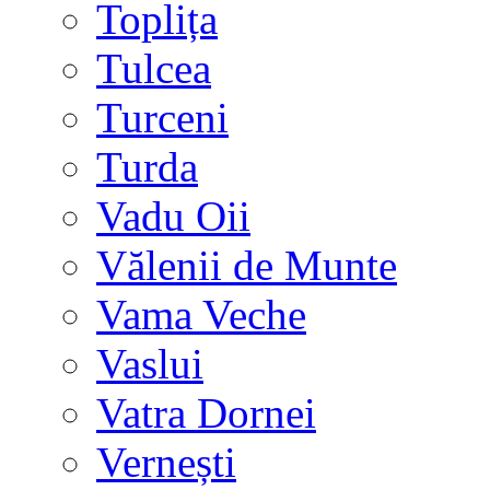
Toplița
Tulcea
Turceni
Turda
Vadu Oii
Vălenii de Munte
Vama Veche
Vaslui
Vatra Dornei
Vernești