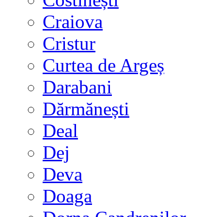
Craiova
Cristur
Curtea de Argeș
Darabani
Dărmănești
Deal
Dej
Deva
Doaga