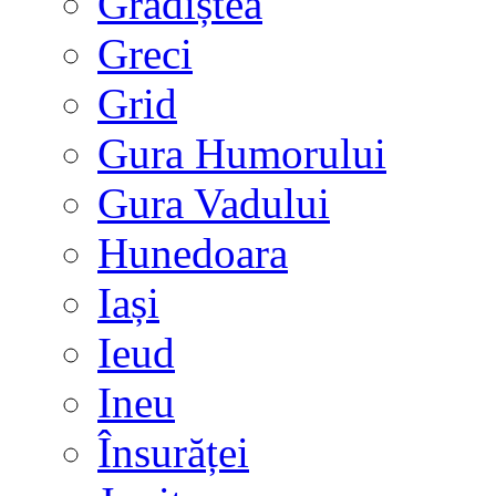
Grădiștea
Greci
Grid
Gura Humorului
Gura Vadului
Hunedoara
Iași
Ieud
Ineu
Însurăței