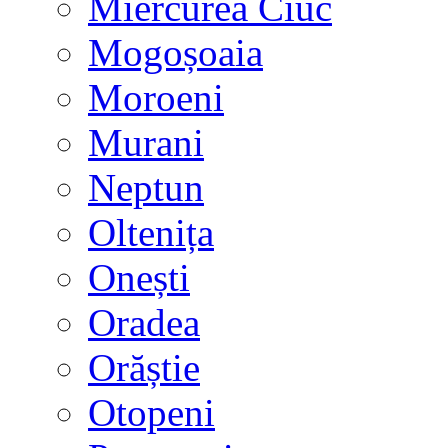
Miercurea Ciuc
Mogoșoaia
Moroeni
Murani
Neptun
Oltenița
Onești
Oradea
Orăștie
Otopeni