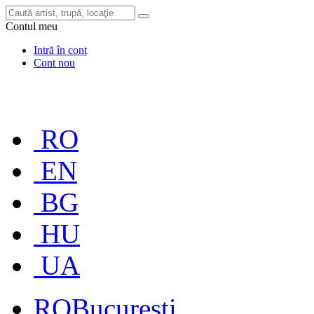
Contul meu
Intră în cont
Cont nou
RO
EN
BG
HU
UA
RO
București