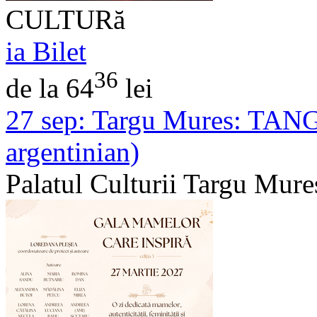
CULTURă
ia Bilet
36
de la 64
lei
27 sep:
Targu Mures: TANG
argentinian)
Palatul Culturii Targu Mure