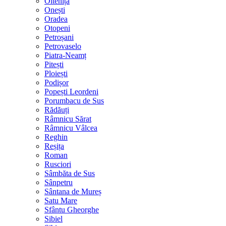
Oltenița
Onești
Oradea
Otopeni
Petroșani
Petrovaselo
Piatra-Neamț
Pitești
Ploiești
Podișor
Popești Leordeni
Porumbacu de Sus
Rădăuți
Râmnicu Sărat
Râmnicu Vâlcea
Reghin
Reșița
Roman
Rusciori
Sâmbăta de Sus
Sânpetru
Sântana de Mureș
Satu Mare
Sfântu Gheorghe
Sibiel