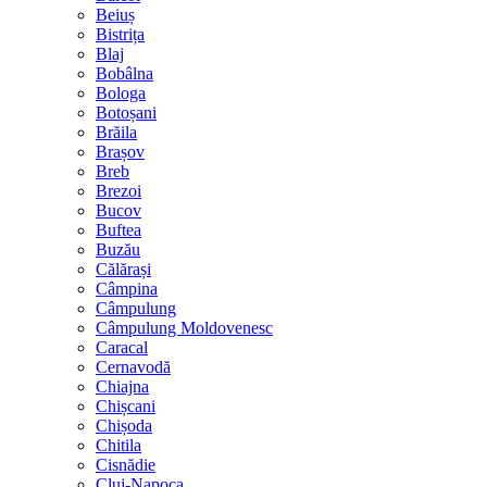
Beiuș
Bistrița
Blaj
Bobâlna
Bologa
Botoșani
Brăila
Brașov
Breb
Brezoi
Bucov
Buftea
Buzău
Călărași
Câmpina
Câmpulung
Câmpulung Moldovenesc
Caracal
Cernavodă
Chiajna
Chișcani
Chișoda
Chitila
Cisnădie
Cluj-Napoca