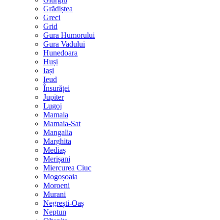
Grădiștea
Greci
Grid
Gura Humorului
Gura Vadului
Hunedoara
Huși
Iași
Ieud
Însurăței
Jupiter
Lugoj
Mamaia
Mamaia-Sat
Mangalia
Marghita
Mediaș
Merișani
Miercurea Ciuc
Mogoșoaia
Moroeni
Murani
Negrești-Oaș
Neptun