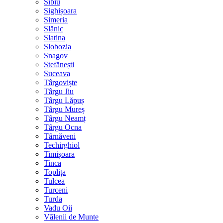
Sibiu
Sighișoara
Simeria
Slănic
Slatina
Slobozia
Snagov
Ștefănești
Suceava
Târgoviște
Târgu Jiu
Târgu Lăpuș
Târgu Mureș
Târgu Neamț
Târgu Ocna
Târnăveni
Techirghiol
Timișoara
Tinca
Toplița
Tulcea
Turceni
Turda
Vadu Oii
Vălenii de Munte