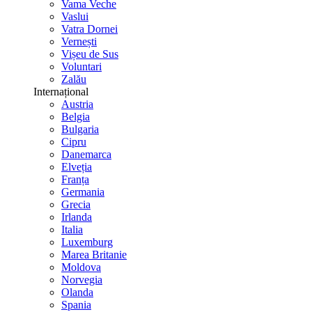
Vama Veche
Vaslui
Vatra Dornei
Vernești
Vișeu de Sus
Voluntari
Zalău
Internațional
Austria
Belgia
Bulgaria
Cipru
Danemarca
Elveția
Franța
Germania
Grecia
Irlanda
Italia
Luxemburg
Marea Britanie
Moldova
Norvegia
Olanda
Spania