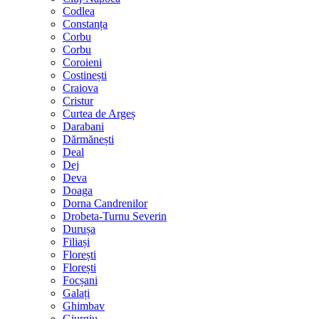
Codlea
Constanța
Corbu
Corbu
Coroieni
Costinești
Craiova
Cristur
Curtea de Argeș
Darabani
Dărmănești
Deal
Dej
Deva
Doaga
Dorna Candrenilor
Drobeta-Turnu Severin
Durușa
Filiași
Florești
Florești
Focșani
Galați
Ghimbav
Giurgiu