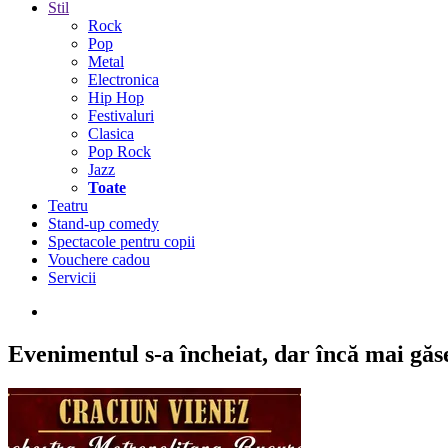
Stil
Rock
Pop
Metal
Electronica
Hip Hop
Festivaluri
Clasica
Pop Rock
Jazz
Toate
Teatru
Stand-up comedy
Spectacole pentru copii
Vouchere cadou
Servicii
Evenimentul s-a încheiat,
dar încă mai găseș