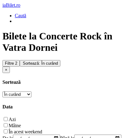
iaBilet.ro
Caută
Bilete la Concerte Rock în
Vatra Dornei
Filtre
2
Sortează: În curând
×
Sortează
Data
Azi
Mâine
În acest weekend
De la
Până la