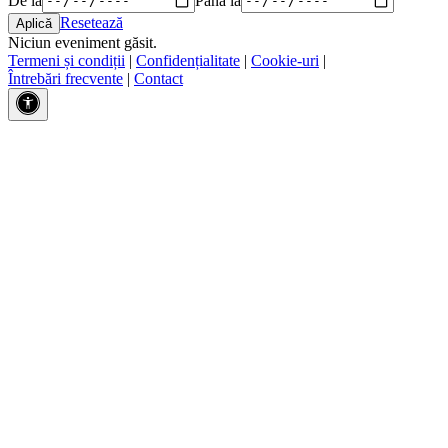
Resetează
Niciun eveniment găsit.
Termeni și condiții
|
Confidențialitate
|
Cookie-uri
|
Întrebări frecvente
|
Contact