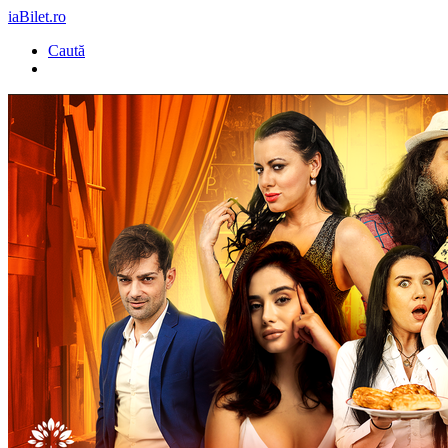
iaBilet.ro
Caută