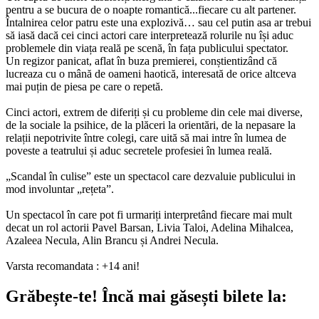
pentru a se bucura de o noapte romantică...fiecare cu alt partener.
Întalnirea celor patru este una explozivă… sau cel putin asa ar trebui
să iasă dacă cei cinci actori care interpretează rolurile nu își aduc
problemele din viața reală pe scenă, în fața publicului spectator.
Un regizor panicat, aflat în buza premierei, conștientizând că
lucreaza cu o mână de oameni haotică, interesată de orice altceva
mai puțin de piesa pe care o repetă.
Cinci actori, extrem de diferiți și cu probleme din cele mai diverse,
de la sociale la psihice, de la plăceri la orientări, de la nepasare la
relații nepotrivite între colegi, care uită să mai intre în lumea de
poveste a teatrului și aduc secretele profesiei în lumea reală.
„Scandal în culise” este un spectacol care dezvaluie publicului in
mod involuntar „rețeta”.
Un spectacol în care pot fi urmariți interpretând fiecare mai mult
decat un rol actorii Pavel Barsan, Livia Taloi, Adelina Mihalcea,
Azaleea Necula, Alin Brancu și Andrei Necula.
Varsta recomandata : +14 ani!
Grăbește-te!
Încă mai găsești bilete la: