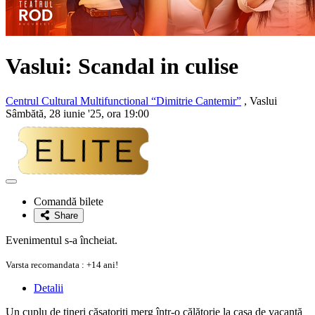
Vaslui: Scandal in culise
Centrul Cultural Multifunctional “Dimitrie Cantemir”
, Vaslui
Sâmbătă, 28 iunie '25, ora 19:00
Adaugă
la
Comandă bilete
favorite
Share
Evenimentul s-a încheiat.
Varsta recomandata : +14 ani!
Detalii
Un cuplu de tineri căsatoriți merg într-o călătorie la casa de vacanță