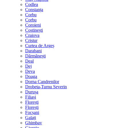
Codlea
Constanța
Corbu
Corbu
Coroieni
Costinești
Craiova
Cristur
Curtea de Argeș
Darabani
Dărmănești
Deal
Dej
Deva
Doaga
Dorna Candrenilor
Drobeta-Turnu Severin
Durușa
Filiași
Florești
Florești
Focșani
Galați
Ghimbav
Giurgiu