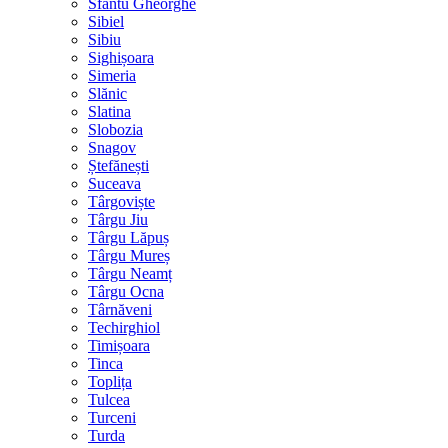
Sfântu Gheorghe
Sibiel
Sibiu
Sighișoara
Simeria
Slănic
Slatina
Slobozia
Snagov
Ștefănești
Suceava
Târgoviște
Târgu Jiu
Târgu Lăpuș
Târgu Mureș
Târgu Neamț
Târgu Ocna
Târnăveni
Techirghiol
Timișoara
Tinca
Toplița
Tulcea
Turceni
Turda