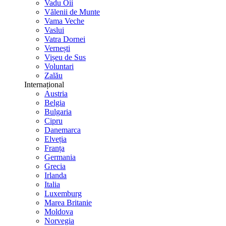
Vadu Oii
Vălenii de Munte
Vama Veche
Vaslui
Vatra Dornei
Vernești
Vișeu de Sus
Voluntari
Zalău
Internațional
Austria
Belgia
Bulgaria
Cipru
Danemarca
Elveția
Franța
Germania
Grecia
Irlanda
Italia
Luxemburg
Marea Britanie
Moldova
Norvegia