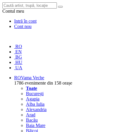
Contul meu
Intră în cont
Cont nou
RO
EN
BG
HU
UA
RO
Vama Veche
1786 evenimente din 158 orașe
Toate
București
Agapia
Alba Iulia
Alexandria
Arad
Bacău
Baia Mare
Băicoi