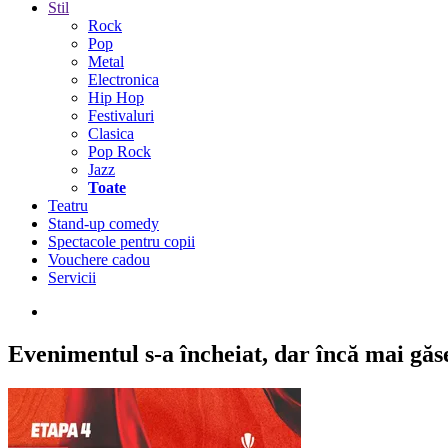
Stil
Rock
Pop
Metal
Electronica
Hip Hop
Festivaluri
Clasica
Pop Rock
Jazz
Toate
Teatru
Stand-up comedy
Spectacole pentru copii
Vouchere cadou
Servicii
Evenimentul s-a încheiat,
dar încă mai găseș