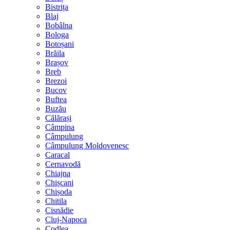
Bistrița
Blaj
Bobâlna
Bologa
Botoșani
Brăila
Brașov
Breb
Brezoi
Bucov
Buftea
Buzău
Călărași
Câmpina
Câmpulung
Câmpulung Moldovenesc
Caracal
Cernavodă
Chiajna
Chișcani
Chișoda
Chitila
Cisnădie
Cluj-Napoca
Codlea