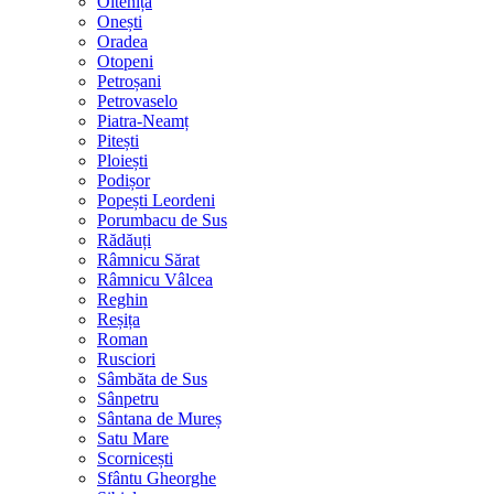
Oltenița
Onești
Oradea
Otopeni
Petroșani
Petrovaselo
Piatra-Neamț
Pitești
Ploiești
Podișor
Popești Leordeni
Porumbacu de Sus
Rădăuți
Râmnicu Sărat
Râmnicu Vâlcea
Reghin
Reșița
Roman
Rusciori
Sâmbăta de Sus
Sânpetru
Sântana de Mureș
Satu Mare
Scornicești
Sfântu Gheorghe