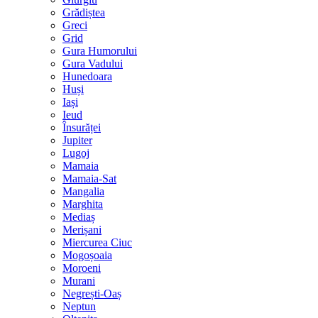
Grădiștea
Greci
Grid
Gura Humorului
Gura Vadului
Hunedoara
Huși
Iași
Ieud
Însurăței
Jupiter
Lugoj
Mamaia
Mamaia-Sat
Mangalia
Marghita
Mediaș
Merișani
Miercurea Ciuc
Mogoșoaia
Moroeni
Murani
Negrești-Oaș
Neptun