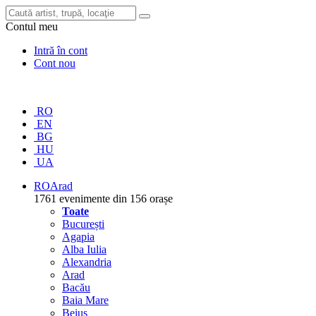
Contul meu
Intră în cont
Cont nou
RO
EN
BG
HU
UA
RO
Arad
1761 evenimente din 156 orașe
Toate
București
Agapia
Alba Iulia
Alexandria
Arad
Bacău
Baia Mare
Beiuș