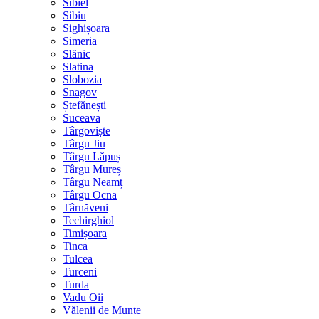
Sibiel
Sibiu
Sighișoara
Simeria
Slănic
Slatina
Slobozia
Snagov
Ștefănești
Suceava
Târgoviște
Târgu Jiu
Târgu Lăpuș
Târgu Mureș
Târgu Neamț
Târgu Ocna
Târnăveni
Techirghiol
Timișoara
Tinca
Tulcea
Turceni
Turda
Vadu Oii
Vălenii de Munte