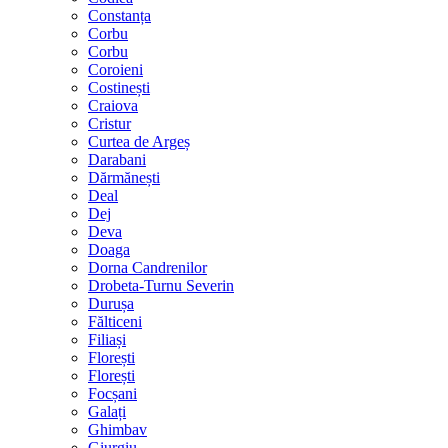
Constanța
Corbu
Corbu
Coroieni
Costinești
Craiova
Cristur
Curtea de Argeș
Darabani
Dărmănești
Deal
Dej
Deva
Doaga
Dorna Candrenilor
Drobeta-Turnu Severin
Durușa
Fălticeni
Filiași
Florești
Florești
Focșani
Galați
Ghimbav
Giurgiu