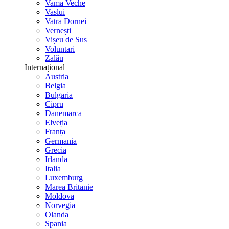
Vama Veche
Vaslui
Vatra Dornei
Vernești
Vișeu de Sus
Voluntari
Zalău
Internațional
Austria
Belgia
Bulgaria
Cipru
Danemarca
Elveția
Franța
Germania
Grecia
Irlanda
Italia
Luxemburg
Marea Britanie
Moldova
Norvegia
Olanda
Spania