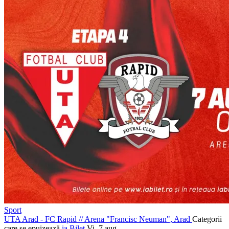
Sport
UTA Arad - FC Rapid
//
Arena "Francisc Neuman", Arad
Categorii
care se epuizează
ia Bilet
Vi, 7 aug