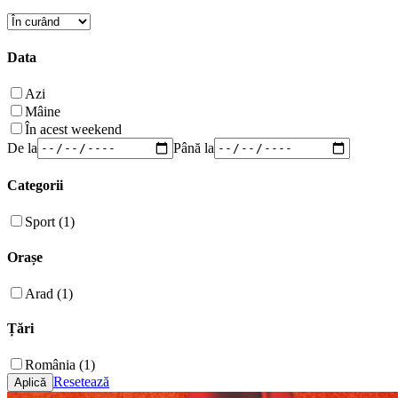
Data
Azi
Mâine
În acest weekend
De la
Până la
Categorii
Sport (1)
Orașe
Arad (1)
Țări
România (1)
Resetează