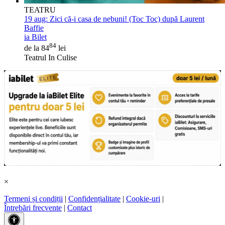
TEATRU
19 aug:
Zici că-i casa de nebuni! (Toc Toc) după Laurent
Baffie
ia Bilet
84
de la 84
lei
Teatrul In Culise
×
Termeni și condiții
|
Confidențialitate
|
Cookie-uri
|
Întrebări frecvente
|
Contact