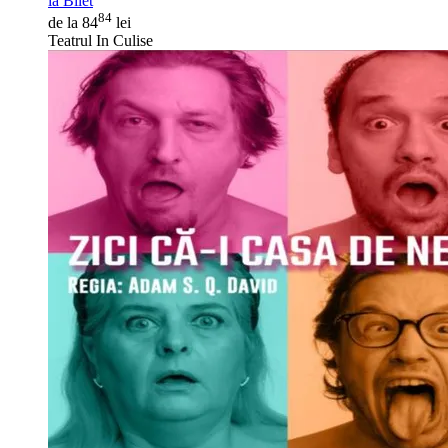
ia Bilet
84
de la 84
lei
Teatrul In Culise