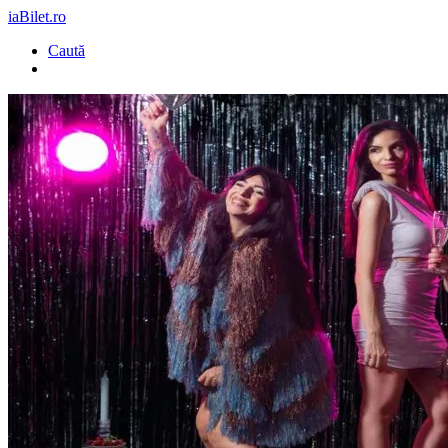
iaBilet.ro
Caută