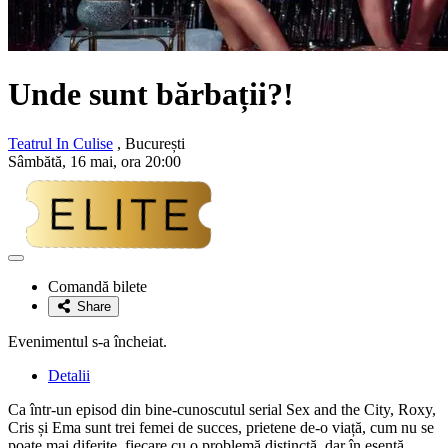
Unde sunt bărbații?!
Teatrul In Culise
, București
Sâmbătă, 16 mai, ora 20:00
Adaugă
la
Comandă bilete
favorite
Share
Evenimentul s-a încheiat.
Detalii
Ca într-un episod din bine-cunoscutul serial Sex and the City, Roxy,
Cris și Ema sunt trei femei de succes, prietene de-o viață, cum nu se
poate mai diferite, fiecare cu o problemă distinctă, dar în esență