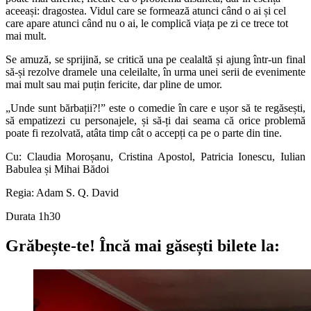
aceeași: dragostea. Vidul care se formează atunci când o ai și cel
care apare atunci când nu o ai, le complică viața pe zi ce trece tot
mai mult.
Se amuză, se sprijină, se critică una pe cealaltă și ajung într-un final
să-și rezolve dramele una celeilalte, în urma unei serii de evenimente
mai mult sau mai puțin fericite, dar pline de umor.
„Unde sunt bărbații?!” este o comedie în care e ușor să te regăsești,
să empatizezi cu personajele, și să-ți dai seama că orice problemă
poate fi rezolvată, atâta timp cât o accepți ca pe o parte din tine.
Cu: Claudia Moroșanu, Cristina Apostol, Patricia Ionescu, Iulian
Babulea și Mihai Bădoi
Regia: Adam S. Q. David
Durata 1h30
Grăbește-te!
Încă mai găsești bilete la: