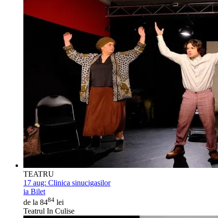
TEATRU
17 aug:
Clinica sinucigasilor
ia Bilet
84
de la 84
lei
Teatrul In Culise