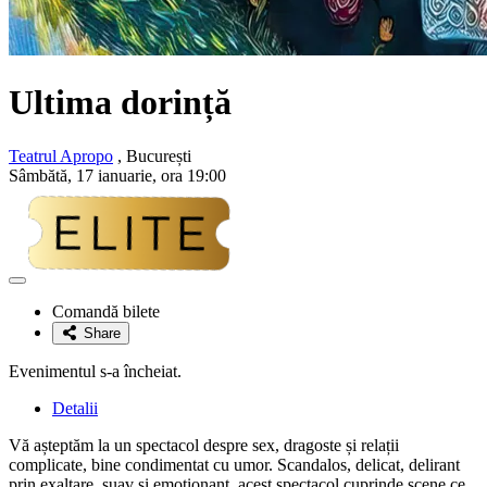
Ultima dorință
Teatrul Apropo
, București
Sâmbătă, 17 ianuarie, ora 19:00
Adaugă
la
Comandă bilete
favorite
Share
Evenimentul s-a încheiat.
Detalii
Vă așteptăm la un spectacol despre sex, dragoste și relații
complicate, bine condimentat cu umor. Scandalos, delicat, delirant
prin exaltare, suav și emoționant, acest spectacol cuprinde scene ce