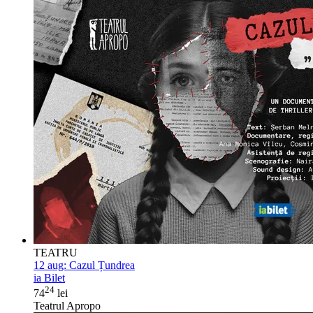
TEATRU
12 aug:
Cazul Țundrea
ia Bilet
24
74
lei
Teatrul Apropo