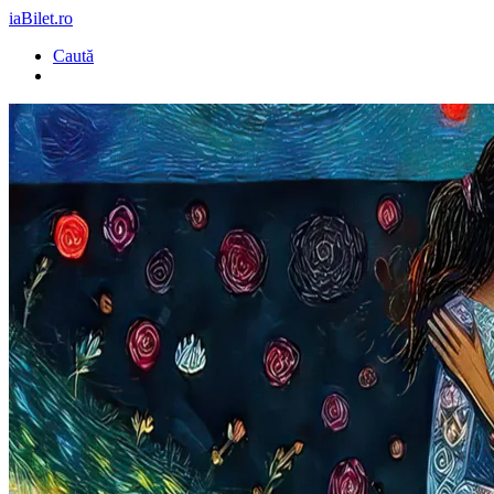
iaBilet.ro
Caută