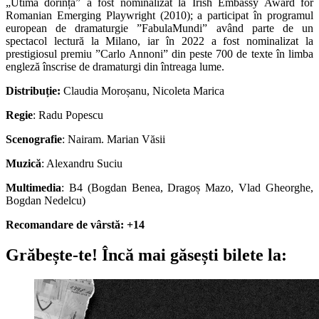
„Utima dorință” a fost nominalizat la Irish Embassy Award for
Romanian Emerging Playwright (2010); a participat în programul
european de dramaturgie ”FabulaMundi” având parte de un
spectacol lectură la Milano, iar în 2022 a fost nominalizat la
prestigiosul premiu ”Carlo Annoni” din peste 700 de texte în limba
engleză înscrise de dramaturgi din întreaga lume.
Distribuție:
Claudia Moroșanu, Nicoleta Marica
Regie
: Radu Popescu
Scenografie
: Nairam. Marian Văsii
Muzică
: Alexandru Suciu
Multimedia
: B4 (Bogdan Benea, Dragoș Mazo, Vlad Gheorghe,
Bogdan Nedelcu)
Recomandare de vârstă: +14
Grăbește-te!
Încă mai găsești bilete la: