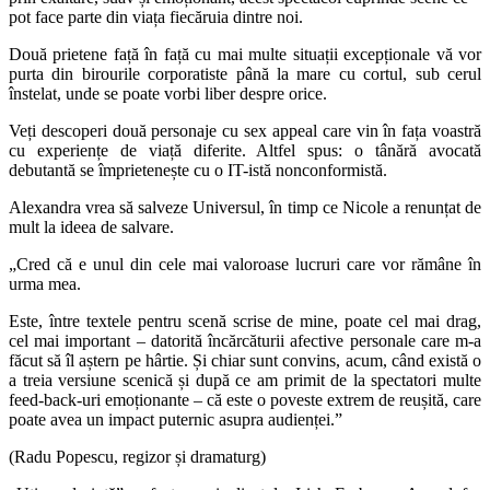
pot face parte din viața fiecăruia dintre noi.
Două prietene față în față cu mai multe situații excepționale vă vor
purta din birourile corporatiste până la mare cu cortul, sub cerul
înstelat, unde se poate vorbi liber despre orice.
Veți descoperi două personaje cu sex appeal care vin în fața voastră
cu experiențe de viață diferite. Altfel spus: o tânără avocată
debutantă se împrietenește cu o IT-istă nonconformistă.
Alexandra vrea să salveze Universul, în timp ce Nicole a renunțat de
mult la ideea de salvare.
„Cred că e unul din cele mai valoroase lucruri care vor rămâne în
urma mea.
Este, între textele pentru scenă scrise de mine, poate cel mai drag,
cel mai important – datorită încărcăturii afective personale care m-a
făcut să îl aștern pe hârtie. Și chiar sunt convins, acum, când există o
a treia versiune scenică și după ce am primit de la spectatori multe
feed-back-uri emoționante – că este o poveste extrem de reușită, care
poate avea un impact puternic asupra audienței.”
(Radu Popescu, regizor și dramaturg)