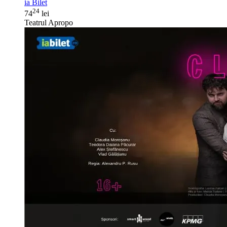
ia Bilet
24
74
lei
Teatrul Apropo