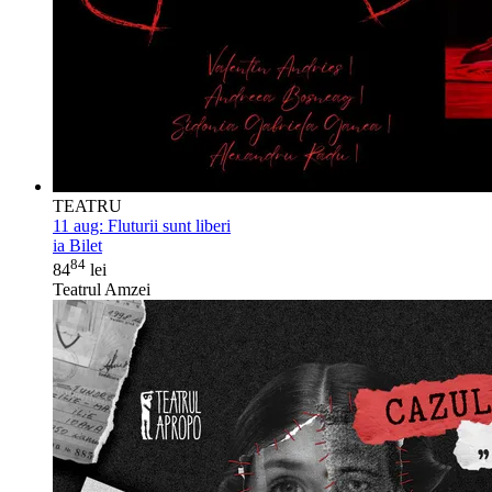
TEATRU
11 aug:
Fluturii sunt liberi
ia Bilet
84
84
lei
Teatrul Amzei