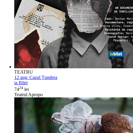
TEATRU
12 aug:
Cazul Țundrea
ia Bilet
24
74
lei
Teatrul Apropo