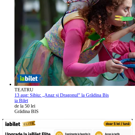
TEATRU
13 aug:
Sibiu: „Anaz și Dragonul” la Grădina Bis
ia Bilet
de la 50 lei
Grădina BIS