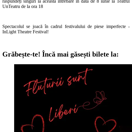
răspundeți singuri la această întrebare
în data de 8 iunie
la Teatrul
UnTeatru
de la ora 18
Spectacolul se joacă în cadrul festivalului de piese imperfecte -
InLight Theatre Festival!
Grăbește-te!
Încă mai găsești bilete la: