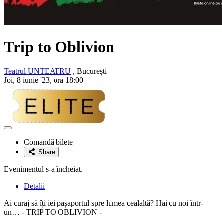
Trip to Oblivion
Teatrul UNTEATRU
, București
Joi, 8 iunie '23, ora 18:00
Adaugă
la
Comandă bilete
favorite
Share
Evenimentul s-a încheiat.
Detalii
Ai curaj să îți iei pașaportul spre lumea cealaltă? Hai cu noi într-
un… - TRIP TO OBLIVION -