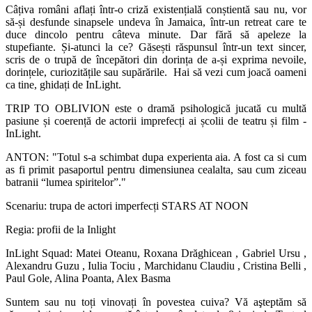
Câțiva români aflați într-o criză existențială conștientă sau nu, vor
să-și desfunde sinapsele undeva în Jamaica, într-un retreat care te
duce dincolo pentru câteva minute. Dar fără să apeleze la
stupefiante. Și-atunci la ce? Găsești răspunsul într-un text sincer,
scris de o trupă de începători din dorința de a-și exprima nevoile,
dorințele, curiozitățile sau supărările. Hai să vezi cum joacă oameni
ca tine, ghidați de InLight.
TRIP TO OBLIVION
este o dramă psihologică jucată cu multă
pasiune și coerență de actorii imprefecți ai școlii de teatru și film -
InLight.
ANTON: "Totul s-a schimbat dupa experienta aia. A fost ca si cum
as fi primit pasaportul pentru dimensiunea cealalta, sau cum ziceau
batranii “lumea spiritelor”."
Scenariu: trupa de actori imperfecți STARS AT NOON
Regia: profii de la Inlight
InLight Squad: Matei Oteanu, Roxana Drăghicean , Gabriel Ursu ,
Alexandru Guzu , Iulia Tociu , Marchidanu Claudiu , Cristina Belli ,
Paul Gole, Alina Poanta, Alex Basma
Suntem sau nu toți vinovați în povestea cuiva?
Vă aşteptăm să