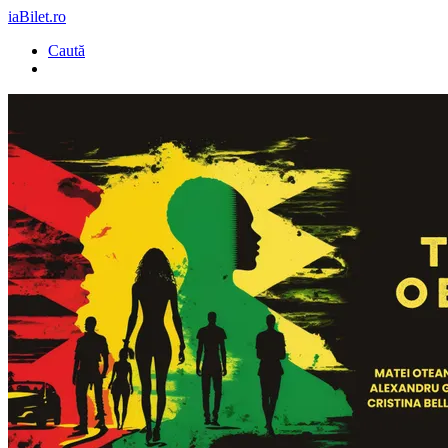
iaBilet.ro
Caută