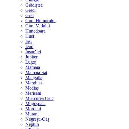
Grădiștea
Greci
Grid
Gura Humorului
Gura Vadului
Hunedoara
Huși
Iași
Ieud
Însurăței
Jupiter
Lugoj
Mamaia
Mamaia-Sat
Mangalia
Marghita
Mediaș
Merișani
Miercurea Ciuc
Mogoșoaia
Moroeni
Murani
Negrești-Oaș
Neptun