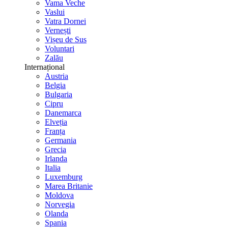
Vama Veche
Vaslui
Vatra Dornei
Vernești
Vișeu de Sus
Voluntari
Zalău
Internațional
Austria
Belgia
Bulgaria
Cipru
Danemarca
Elveția
Franța
Germania
Grecia
Irlanda
Italia
Luxemburg
Marea Britanie
Moldova
Norvegia
Olanda
Spania