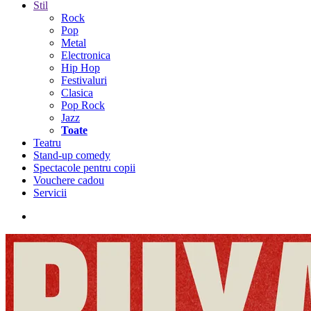
Stil
Rock
Pop
Metal
Electronica
Hip Hop
Festivaluri
Clasica
Pop Rock
Jazz
Toate
Teatru
Stand-up comedy
Spectacole pentru copii
Vouchere cadou
Servicii