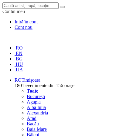
Contul meu
Intră în cont
Cont nou
RO
EN
BG
HU
UA
RO
Timișoara
1801 evenimente din 156 orașe
Toate
București
Agapia
Alba Iulia
Alexandria
Arad
Bacău
Baia Mare
Băicoi