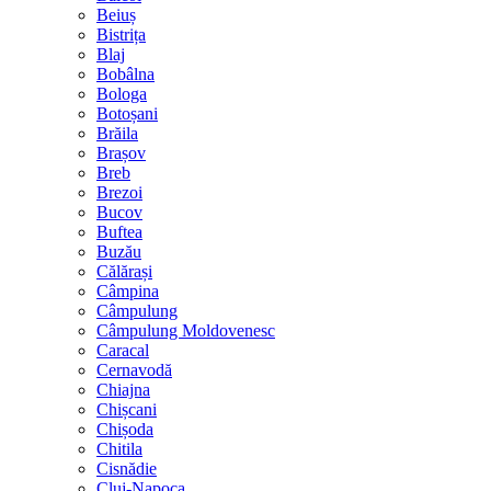
Beiuș
Bistrița
Blaj
Bobâlna
Bologa
Botoșani
Brăila
Brașov
Breb
Brezoi
Bucov
Buftea
Buzău
Călărași
Câmpina
Câmpulung
Câmpulung Moldovenesc
Caracal
Cernavodă
Chiajna
Chișcani
Chișoda
Chitila
Cisnădie
Cluj-Napoca