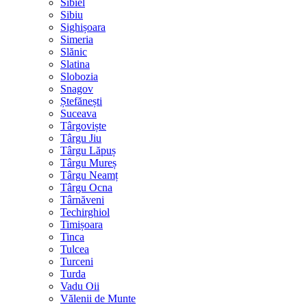
Sibiel
Sibiu
Sighișoara
Simeria
Slănic
Slatina
Slobozia
Snagov
Ștefănești
Suceava
Târgoviște
Târgu Jiu
Târgu Lăpuș
Târgu Mureș
Târgu Neamț
Târgu Ocna
Târnăveni
Techirghiol
Timișoara
Tinca
Tulcea
Turceni
Turda
Vadu Oii
Vălenii de Munte