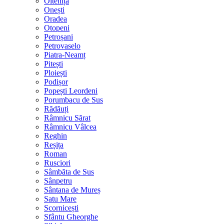
Oltenița
Onești
Oradea
Otopeni
Petroșani
Petrovaselo
Piatra-Neamț
Pitești
Ploiești
Podișor
Popești Leordeni
Porumbacu de Sus
Rădăuți
Râmnicu Sărat
Râmnicu Vâlcea
Reghin
Reșița
Roman
Rusciori
Sâmbăta de Sus
Sânpetru
Sântana de Mureș
Satu Mare
Scornicești
Sfântu Gheorghe