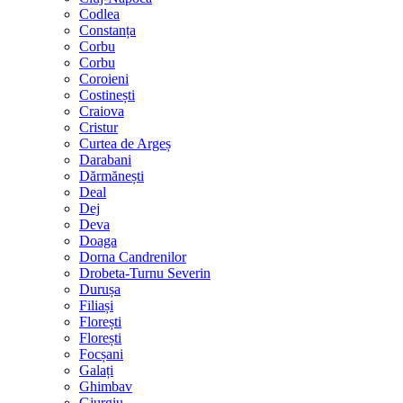
Codlea
Constanța
Corbu
Corbu
Coroieni
Costinești
Craiova
Cristur
Curtea de Argeș
Darabani
Dărmănești
Deal
Dej
Deva
Doaga
Dorna Candrenilor
Drobeta-Turnu Severin
Durușa
Filiași
Florești
Florești
Focșani
Galați
Ghimbav
Giurgiu