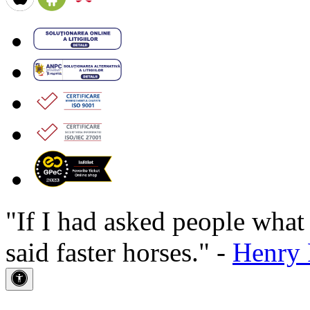
"If I had asked people wha
said faster horses." -
Henry 