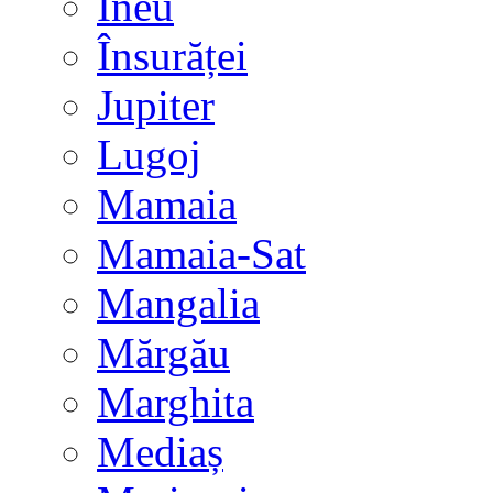
Ineu
Însurăței
Jupiter
Lugoj
Mamaia
Mamaia-Sat
Mangalia
Mărgău
Marghita
Mediaș