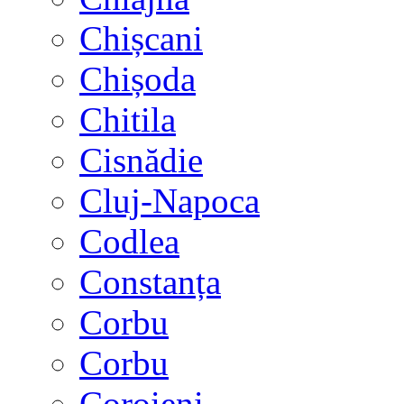
Chișcani
Chișoda
Chitila
Cisnădie
Cluj-Napoca
Codlea
Constanța
Corbu
Corbu
Coroieni