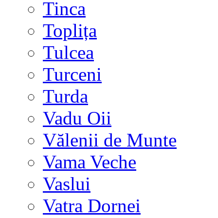
Tinca
Toplița
Tulcea
Turceni
Turda
Vadu Oii
Vălenii de Munte
Vama Veche
Vaslui
Vatra Dornei