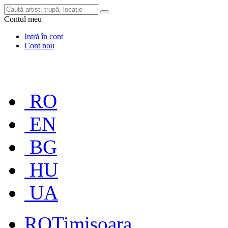
Contul meu
Intră în cont
Cont nou
RO
EN
BG
HU
UA
RO
Timișoara