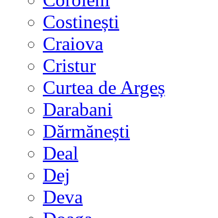
Costinești
Craiova
Cristur
Curtea de Argeș
Darabani
Dărmănești
Deal
Dej
Deva