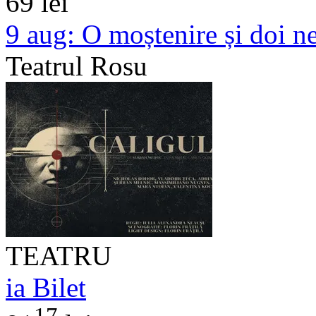
69 lei
9 aug:
O moștenire și doi n
Teatrul Rosu
TEATRU
ia Bilet
17