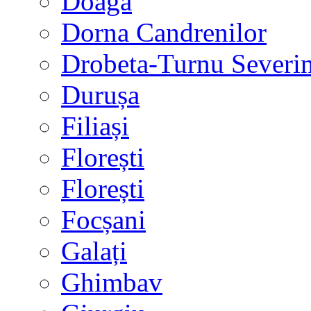
Doaga
Dorna Candrenilor
Drobeta-Turnu Severi
Durușa
Filiași
Florești
Florești
Focșani
Galați
Ghimbav