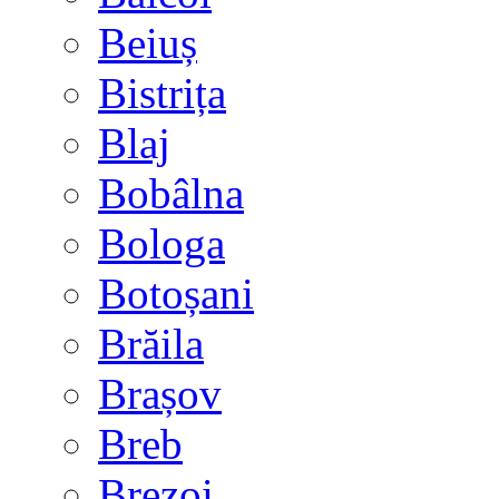
Beiuș
Bistrița
Blaj
Bobâlna
Bologa
Botoșani
Brăila
Brașov
Breb
Brezoi