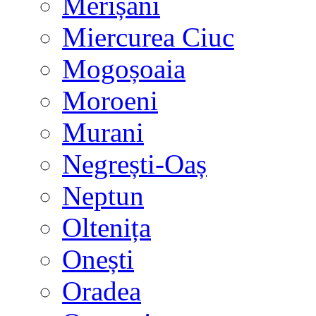
Merișani
Miercurea Ciuc
Mogoșoaia
Moroeni
Murani
Negrești-Oaș
Neptun
Oltenița
Onești
Oradea