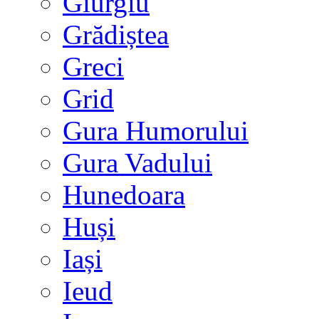
Giurgiu
Grădiștea
Greci
Grid
Gura Humorului
Gura Vadului
Hunedoara
Huși
Iași
Ieud