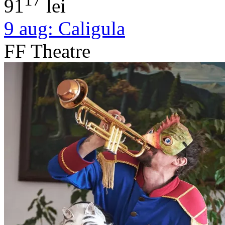
91
lei
9 aug:
Caligula
FF Theatre