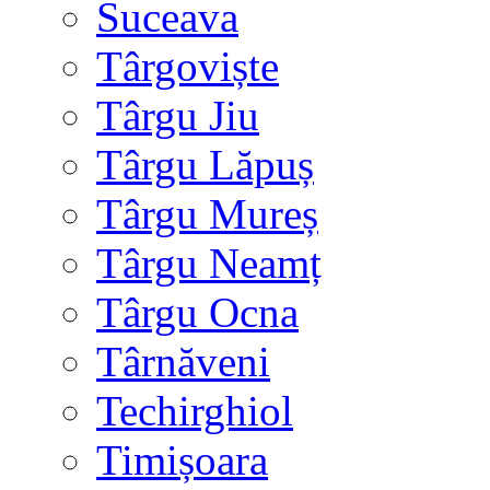
Suceava
Târgoviște
Târgu Jiu
Târgu Lăpuș
Târgu Mureș
Târgu Neamț
Târgu Ocna
Târnăveni
Techirghiol
Timișoara