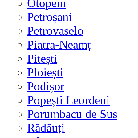
Otopeni
Petroșani
Petrovaselo
Piatra-Neamț
Pitești
Ploiești
Podișor
Popești Leordeni
Porumbacu de Sus
Rădăuți