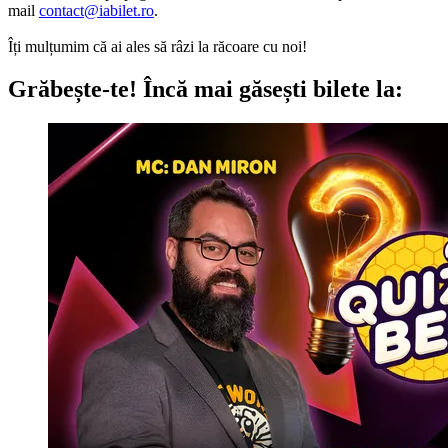
mail
contact@iabilet.ro
.
Îți mulțumim că ai ales să râzi la răcoare cu noi!
Grăbește-te!
Încă mai găsești bilete la: