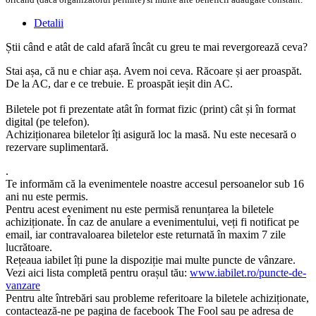
Detalii
Știi când e atât de cald afară încât cu greu te mai revergorează ceva?
Stai așa, că nu e chiar așa. Avem noi ceva. Răcoare și aer proaspăt.
De la AC, dar e ce trebuie. E proaspăt ieșit din AC.
Biletele pot fi prezentate atât în format fizic (print) cât și în format
digital (pe telefon).
Achiziționarea biletelor îți asigură loc la masă. Nu este necesară o
rezervare suplimentară.
.
Te informăm că la evenimentele noastre accesul persoanelor sub 16
ani nu este permis.
Pentru acest eveniment nu este permisă renunțarea la biletele
achiziționate. În caz de anulare a evenimentului, veți fi notificat pe
email, iar contravaloarea biletelor este returnată în maxim 7 zile
lucrătoare.
Rețeaua iabilet îți pune la dispoziție mai multe puncte de vânzare.
Vezi aici lista completă pentru orașul tău:
www.iabilet.ro/puncte-de-
vanzare
Pentru alte întrebări sau probleme referitoare la biletele achiziționate,
contactează-ne pe pagina de facebook The Fool sau pe adresa de