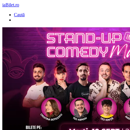
iaBilet.ro
Caută