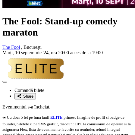
The Fool: Stand-up comedy
maraton
The Fool
, București
Marți, 10 septembrie '24, ora 20:00 acces de la 19:00
Adaugă
la
Comandă bilete
favorite
Share
Evenimentul s-a încheiat.
☀️ Cu doar 5 lei pe luna fanii
ELITE
primesc imagine de profil si badge de
founder, biletele si pe SMS gratuit, discount 10% la comisionul de operare si la
asigurarea Flex, lista de evenimente favorite cu reminder, refund integral
oricand (daca organizatorul permite) si multe alte beneficii adaugate constant.