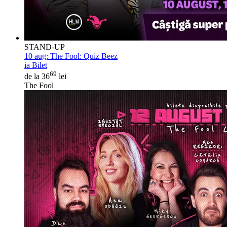
STAND-UP
10 aug:
The Fool: Quiz Beez
ia Bilet
69
de la 36
lei
The Fool