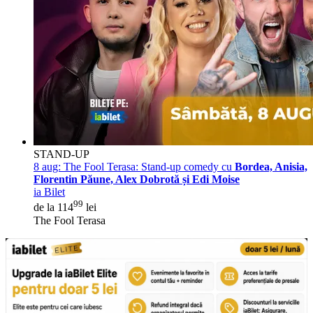
STAND-UP
8 aug:
The Fool Terasa: Stand-up comedy cu
Bordea, Anisia,
Florentin Păune, Alex Dobrotă și Edi Moise
ia Bilet
99
de la 114
lei
The Fool Terasa