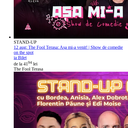
STAND-UP
12 aug:
The Fool Terasa: Așa mi-a venit! | Show de comedie
on the spot
ia Bilet
94
de la 41
lei
The Fool Terasa