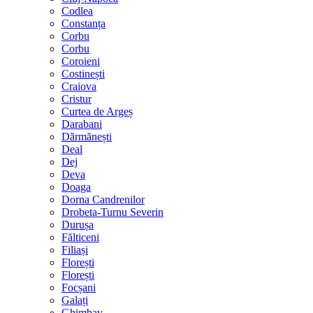
Codlea
Constanța
Corbu
Corbu
Coroieni
Costinești
Craiova
Cristur
Curtea de Argeș
Darabani
Dărmănești
Deal
Dej
Deva
Doaga
Dorna Candrenilor
Drobeta-Turnu Severin
Durușa
Fălticeni
Filiași
Florești
Florești
Focșani
Galați
Ghimbav