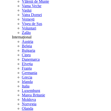
Vălenii de Munte
Vama Veche
Vaslui
Vatra Dornei
Vernești
Vișeu de Sus
Voluntari
Zalău
Internațional
Austria
Belgia
Bulgaria
Cipru
Danemarca
Elveția
Franța
Germania
Grecia
Irlanda
Italia
Luxemburg
Marea Britanie
Moldova
Norvegia
Olanda