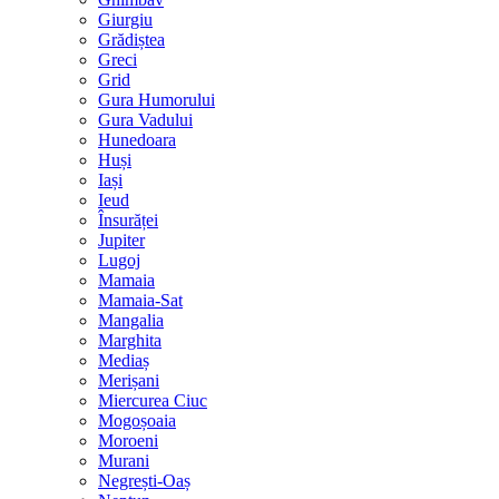
Giurgiu
Grădiștea
Greci
Grid
Gura Humorului
Gura Vadului
Hunedoara
Huși
Iași
Ieud
Însurăței
Jupiter
Lugoj
Mamaia
Mamaia-Sat
Mangalia
Marghita
Mediaș
Merișani
Miercurea Ciuc
Mogoșoaia
Moroeni
Murani
Negrești-Oaș