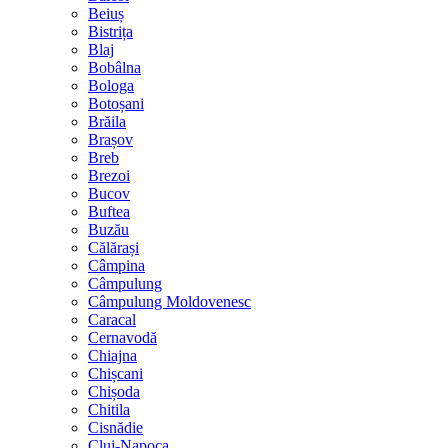
Beiuș
Bistrița
Blaj
Bobâlna
Bologa
Botoșani
Brăila
Brașov
Breb
Brezoi
Bucov
Buftea
Buzău
Călărași
Câmpina
Câmpulung
Câmpulung Moldovenesc
Caracal
Cernavodă
Chiajna
Chișcani
Chișoda
Chitila
Cisnădie
Cluj-Napoca