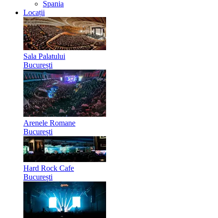
Spania
Locații
Sala Palatului
București
Arenele Romane
București
Hard Rock Cafe
București