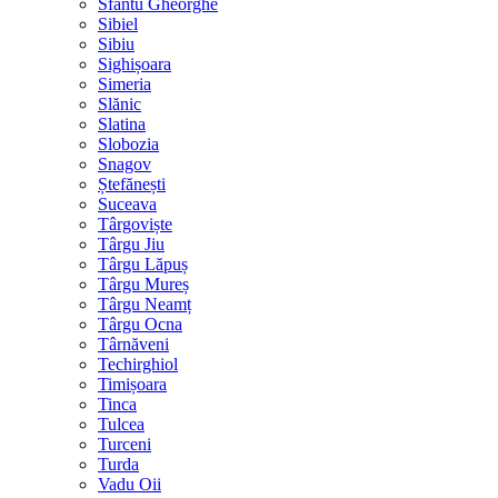
Sfântu Gheorghe
Sibiel
Sibiu
Sighișoara
Simeria
Slănic
Slatina
Slobozia
Snagov
Ștefănești
Suceava
Târgoviște
Târgu Jiu
Târgu Lăpuș
Târgu Mureș
Târgu Neamț
Târgu Ocna
Târnăveni
Techirghiol
Timișoara
Tinca
Tulcea
Turceni
Turda
Vadu Oii