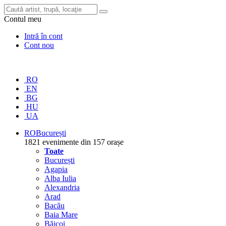
Contul meu
Intră în cont
Cont nou
RO
EN
BG
HU
UA
RO
București
1821 evenimente din 157 orașe
Toate
București
Agapia
Alba Iulia
Alexandria
Arad
Bacău
Baia Mare
Băicoi