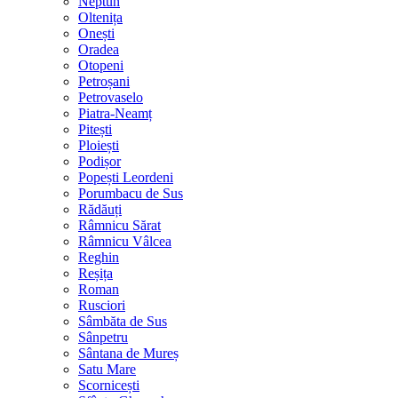
Neptun
Oltenița
Onești
Oradea
Otopeni
Petroșani
Petrovaselo
Piatra-Neamț
Pitești
Ploiești
Podișor
Popești Leordeni
Porumbacu de Sus
Rădăuți
Râmnicu Sărat
Râmnicu Vâlcea
Reghin
Reșița
Roman
Rusciori
Sâmbăta de Sus
Sânpetru
Sântana de Mureș
Satu Mare
Scornicești