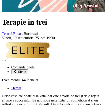
Terapie in trei
Teatrul Rosu
, Bucuresti
Vineri, 19 septembrie '25, ora 19:30
Adaugă
la
Comandă bilete
favorite
Share
Evenimentul s-a încheiat.
Detalii
Orice căsnicie poate fi salvată, dar este nevoie de trei și de o rețetă
anume a succesului. Se ia o soție nefericită, un soț nehotărât și un
psiholog nonconformist. Se aplică terapia melcului, care are la baza