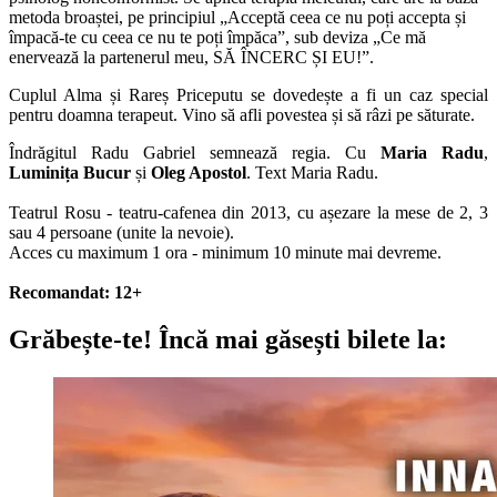
metoda broaștei, pe principiul „Acceptă ceea ce nu poți accepta și
împacă-te cu ceea ce nu te poți împăca”, sub deviza „Ce mă
enervează la partenerul meu, SĂ ÎNCERC ȘI EU!”.
Cuplul Alma și Rareș Priceputu se dovedește a fi un caz special
pentru doamna terapeut. Vino să afli povestea și să râzi pe săturate.
Îndrăgitul Radu Gabriel semnează regia. Cu
Maria Radu
,
Luminița Bucur
și
Oleg Apostol
. Text Maria Radu.
Teatrul Rosu - teatru-cafenea din 2013, cu așezare la mese de 2, 3
sau 4 persoane (unite la nevoie).
Acces cu maximum 1 ora - minimum 10 minute mai devreme.
Recomandat: 12+
Grăbește-te!
Încă mai găsești bilete la: