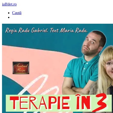
iaBilet.ro
Caută