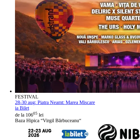
FESTIVAL
28-30 aug:
Piatra Neamt: Marea Miscare
ia Bilet
05
de la 106
lei
Baza Hipica “Virgil Bărbuceanu“