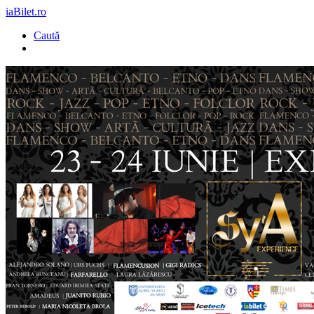
iaBilet.ro
Caută