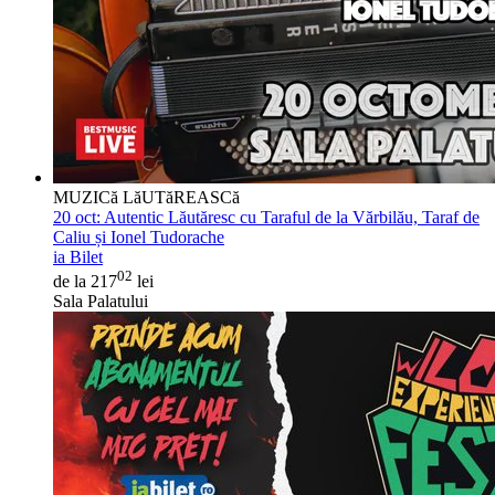
MUZICă LăUTăREASCă
20 oct:
Autentic Lăutăresc cu Taraful de la Vărbilău, Taraf de
Caliu și Ionel Tudorache
ia Bilet
02
de la 217
lei
Sala Palatului