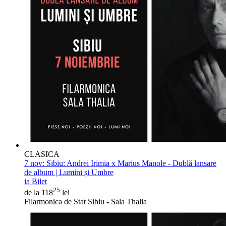
CLASICA
7 nov:
Sibiu: Andrei Irimia x Marius Manole - Dublă lansare
de album | Lumini și Umbre
ia Bilet
25
de la 118
lei
Filarmonica de Stat Sibiu - Sala Thalia