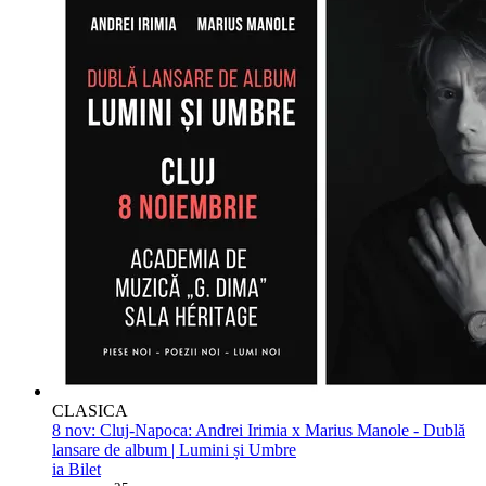
CLASICA
8 nov:
Cluj-Napoca: Andrei Irimia x Marius Manole - Dublă
lansare de album | Lumini și Umbre
ia Bilet