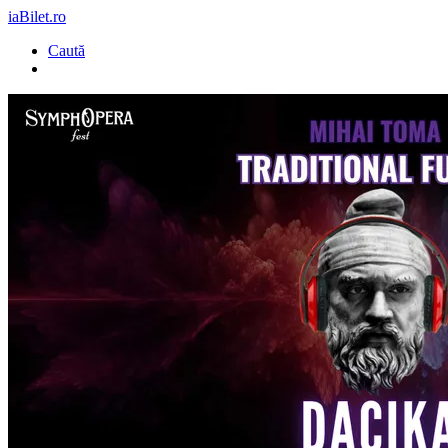
iaBilet.ro
Caută