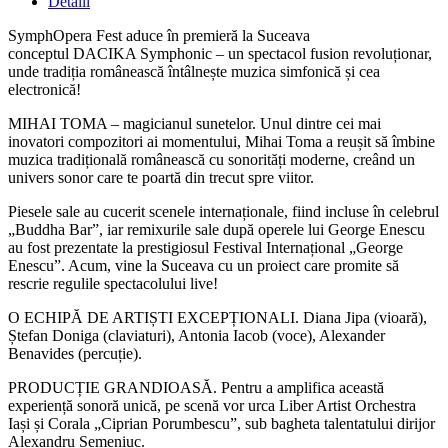
Detalii
SymphOpera Fest aduce în premieră la Suceava
conceptul DACIKA Symphonic – un spectacol fusion revoluționar,
unde tradiția românească întâlnește muzica simfonică și cea
electronică!
MIHAI TOMA – magicianul sunetelor. Unul dintre cei mai
inovatori compozitori ai momentului, Mihai Toma a reușit să îmbine
muzica tradițională românească cu sonorități moderne, creând un
univers sonor care te poartă din trecut spre viitor.
Piesele sale au cucerit scenele internaționale, fiind incluse în celebrul
„Buddha Bar”, iar remixurile sale după operele lui George Enescu
au fost prezentate la prestigiosul Festival Internațional „George
Enescu”. Acum, vine la Suceava cu un proiect care promite să
rescrie regulile spectacolului live!
O ECHIPĂ DE ARTIȘTI EXCEPȚIONALI. Diana Jipa (vioară),
Ștefan Doniga (claviaturi), Antonia Iacob (voce), Alexander
Benavides (percuție).
PRODUCȚIE GRANDIOASĂ. Pentru a amplifica această
experiență sonoră unică, pe scenă vor urca Liber Artist Orchestra
Iași și Corala „Ciprian Porumbescu”, sub bagheta talentatului dirijor
Alexandru Semeniuc.