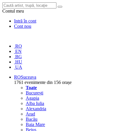
Contul meu
Intră în cont
Cont nou
RO
EN
BG
HU
UA
RO
Suceava
1761 evenimente din 156 orașe
Toate
București
Agapia
Alba Iulia
Alexandria
Arad
Bacău
Baia Mare
Beiuș