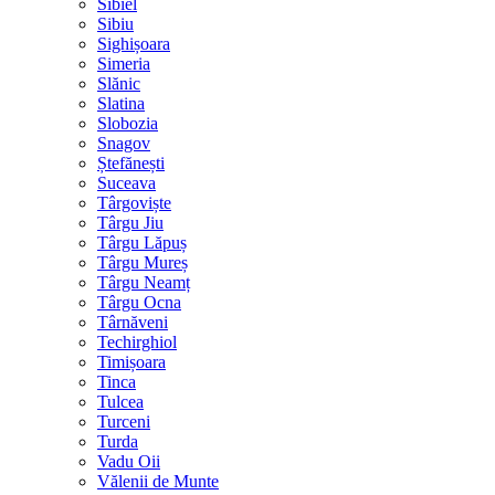
Sibiel
Sibiu
Sighișoara
Simeria
Slănic
Slatina
Slobozia
Snagov
Ștefănești
Suceava
Târgoviște
Târgu Jiu
Târgu Lăpuș
Târgu Mureș
Târgu Neamț
Târgu Ocna
Târnăveni
Techirghiol
Timișoara
Tinca
Tulcea
Turceni
Turda
Vadu Oii
Vălenii de Munte