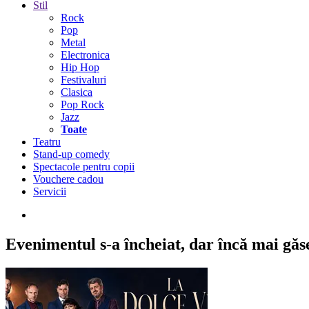
Stil
Rock
Pop
Metal
Electronica
Hip Hop
Festivaluri
Clasica
Pop Rock
Jazz
Toate
Teatru
Stand-up comedy
Spectacole pentru copii
Vouchere cadou
Servicii
Evenimentul s-a încheiat,
dar încă mai găseș