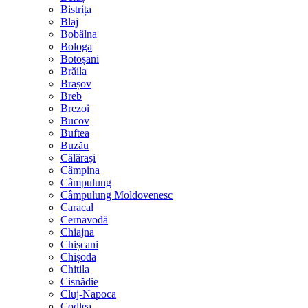
Bistrița
Blaj
Bobâlna
Bologa
Botoșani
Brăila
Brașov
Breb
Brezoi
Bucov
Buftea
Buzău
Călărași
Câmpina
Câmpulung
Câmpulung Moldovenesc
Caracal
Cernavodă
Chiajna
Chișcani
Chișoda
Chitila
Cisnădie
Cluj-Napoca
Codlea