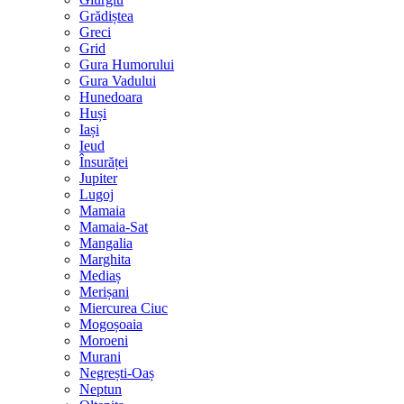
Grădiștea
Greci
Grid
Gura Humorului
Gura Vadului
Hunedoara
Huși
Iași
Ieud
Însurăței
Jupiter
Lugoj
Mamaia
Mamaia-Sat
Mangalia
Marghita
Mediaș
Merișani
Miercurea Ciuc
Mogoșoaia
Moroeni
Murani
Negrești-Oaș
Neptun