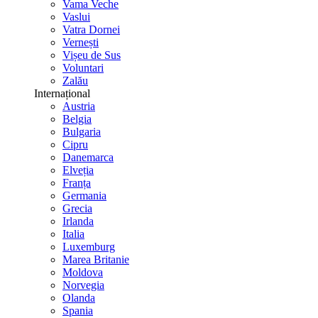
Vama Veche
Vaslui
Vatra Dornei
Vernești
Vișeu de Sus
Voluntari
Zalău
Internațional
Austria
Belgia
Bulgaria
Cipru
Danemarca
Elveția
Franța
Germania
Grecia
Irlanda
Italia
Luxemburg
Marea Britanie
Moldova
Norvegia
Olanda
Spania