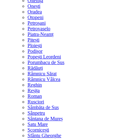
Oltenița
Onești
Oradea
Otopeni
Petroșani
Petrovaselo
Piatra-Neamț
Pitești
Ploiești
Podișor
Popești Leordeni
Porumbacu de Sus
Rădăuți
Râmnicu Sărat
Râmnicu Vâlcea
Reghin
Reșița
Roman
Rusciori
Sâmbăta de Sus
Sânpetru
Sântana de Mureș
Satu Mare
Scornicești
Sfântu Gheorghe