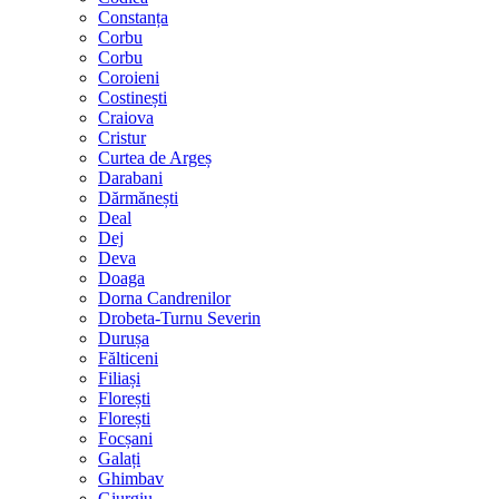
Constanța
Corbu
Corbu
Coroieni
Costinești
Craiova
Cristur
Curtea de Argeș
Darabani
Dărmănești
Deal
Dej
Deva
Doaga
Dorna Candrenilor
Drobeta-Turnu Severin
Durușa
Fălticeni
Filiași
Florești
Florești
Focșani
Galați
Ghimbav
Giurgiu