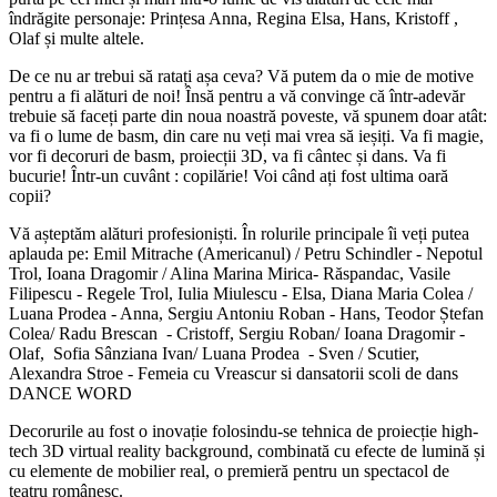
îndrăgite personaje: Prințesa Anna, Regina Elsa, Hans, Kristoff ,
Olaf și multe altele.
De ce nu ar trebui să ratați așa ceva? Vă putem da o mie de motive
pentru a fi alături de noi! Însă pentru a vă convinge că într-adevăr
trebuie să faceți parte din noua noastră poveste, vă spunem doar atât:
va fi o lume de basm, din care nu veți mai vrea să ieșiți. Va fi magie,
vor fi decoruri de basm, proiecții 3D, va fi cântec și dans. Va fi
bucurie! Într-un cuvânt : copilărie! Voi când ați fost ultima oară
copii?
Vă așteptăm alături profesioniști. În rolurile principale îi veți putea
aplauda pe: Emil Mitrache (Americanul) / Petru Schindler - Nepotul
Trol, Ioana Dragomir / Alina Marina Mirica- Răspandac, Vasile
Filipescu - Regele Trol, Iulia Miulescu - Elsa, Diana Maria Colea /
Luana Prodea - Anna, Sergiu Antoniu Roban - Hans, Teodor Ștefan
Colea/ Radu Brescan - Cristoff, Sergiu Roban/ Ioana Dragomir -
Olaf, Sofia Sânziana Ivan/ Luana Prodea - Sven / Scutier,
Alexandra Stroe - Femeia cu Vreascur si dansatorii scoli de dans
DANCE WORD
Decorurile au fost o inovație folosindu-se tehnica de proiecție high-
tech 3D virtual reality background, combinată cu efecte de lumină și
cu elemente de mobilier real, o premieră pentru un spectacol de
teatru românesc.