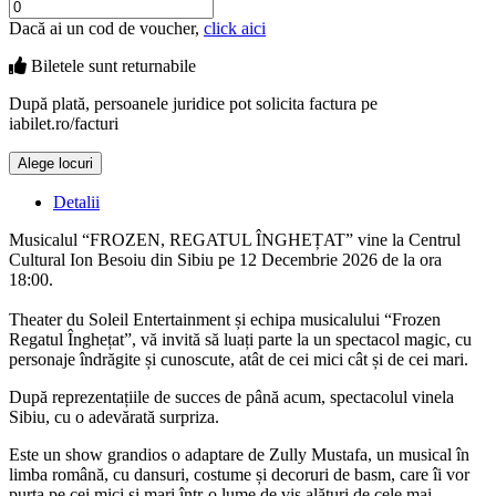
Dacă ai un cod de voucher,
click aici
Biletele sunt
returnabile
După plată, persoanele juridice pot solicita factura pe
iabilet.ro/facturi
Alege locuri
Doar o mică verificare
Detalii
Musicalul “FROZEN, REGATUL ÎNGHEȚAT” vine la Centrul
Cultural Ion Besoiu din Sibiu pe 12 Decembrie 2026 de la ora
18:00.
Theater du Soleil Entertainment și echipa musicalului “Frozen
Regatul Înghețat”, vă invită să luați parte la un spectacol magic, cu
personaje îndrăgite și cunoscute, atât de cei mici cât și de cei mari.
După reprezentațiile de succes de până acum, spectacolul vinela
Sibiu, cu o adevărată surpriza.
Este un show grandios o adaptare de Zully Mustafa, un musical în
limba română, cu dansuri, costume și decoruri de basm, care îi vor
purta pe cei mici și mari într-o lume de vis alături de cele mai