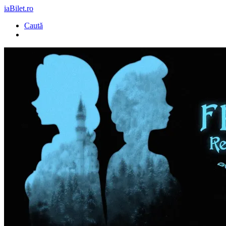
iaBilet.ro
Caută