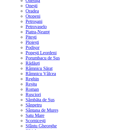
Oltenița
Onești
Oradea
Otopeni
Petroșani
Petrovaselo
Piatra-Neamț
Pitești
Ploiești
Podișor
Popești Leordeni
Porumbacu de Sus
Rădăuți
Râmnicu Sărat
Râmnicu Vâlcea
Reghin
Reșița
Roman
Rusciori
Sâmbăta de Sus
Sânpetru
Sântana de Mureș
Satu Mare
Scornicești
Sfântu Gheorghe