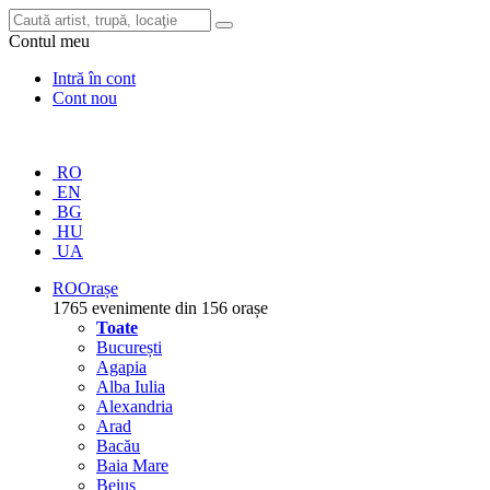
Contul meu
Intră în cont
Cont nou
RO
EN
BG
HU
UA
RO
Orașe
1765 evenimente din 156 orașe
Toate
București
Agapia
Alba Iulia
Alexandria
Arad
Bacău
Baia Mare
Beiuș