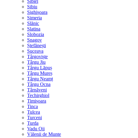
Sibiel
Sibiu
Sighișoara
Simeria
Slănic
Slatina
Slobozia
Snagov
Ștefănești
Suceava
Târgoviște
Târgu Jiu
Târgu Lăpuș
Târgu Mureș
Târgu Neamț
Târgu Ocna
Târnăveni
Techirghiol
Timișoara
Tinca
Tulcea
Turceni
Turda
Vadu Oii
Vălenii de Munte