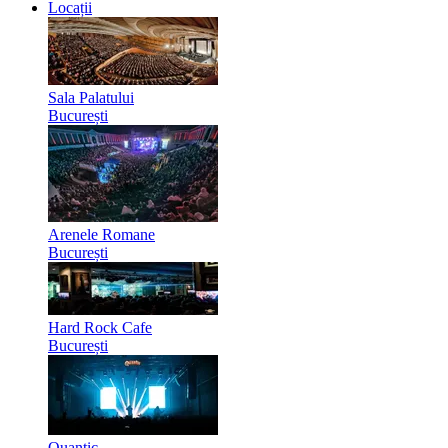
Locații
Sala Palatului
București
Arenele Romane
București
Hard Rock Cafe
București
Quantic