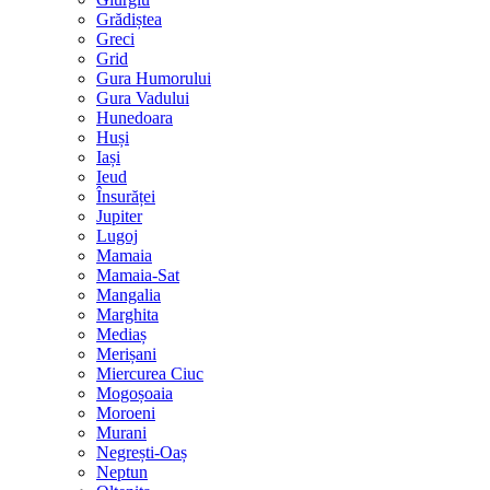
Grădiștea
Greci
Grid
Gura Humorului
Gura Vadului
Hunedoara
Huși
Iași
Ieud
Însurăței
Jupiter
Lugoj
Mamaia
Mamaia-Sat
Mangalia
Marghita
Mediaș
Merișani
Miercurea Ciuc
Mogoșoaia
Moroeni
Murani
Negrești-Oaș
Neptun