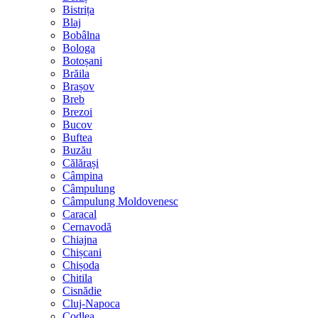
Bistrița
Blaj
Bobâlna
Bologa
Botoșani
Brăila
Brașov
Breb
Brezoi
Bucov
Buftea
Buzău
Călărași
Câmpina
Câmpulung
Câmpulung Moldovenesc
Caracal
Cernavodă
Chiajna
Chișcani
Chișoda
Chitila
Cisnădie
Cluj-Napoca
Codlea