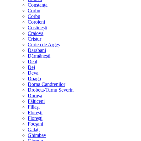
Constanța
Corbu
Corbu
Coroieni
Costinești
Craiova
Cristur
Curtea de Argeș
Darabani
Dărmănești
Deal
Dej
Deva
Doaga
Dorna Candrenilor
Drobeta-Turnu Severin
Durușa
Fălticeni
Filiași
Florești
Florești
Focșani
Galați
Ghimbav
Giurgiu