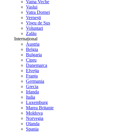
Vama Veche
Vaslui
Vatra Dornei
Vernești
Vișeu de Sus
Voluntari
Zalău
Internațional
Austria
Belgia
Bulgaria
Cipru
Danemarca
Elveția
Franța
Germania
Grecia
Irlanda
Italia
Luxemburg
Marea Britanie
Moldova
Norvegia
Olanda
Spania