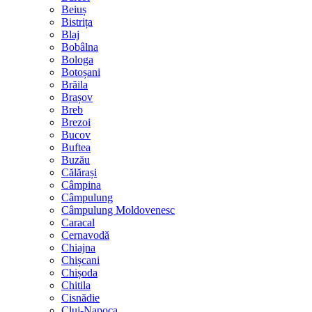
Beiuș
Bistrița
Blaj
Bobâlna
Bologa
Botoșani
Brăila
Brașov
Breb
Brezoi
Bucov
Buftea
Buzău
Călărași
Câmpina
Câmpulung
Câmpulung Moldovenesc
Caracal
Cernavodă
Chiajna
Chișcani
Chișoda
Chitila
Cisnădie
Cluj-Napoca