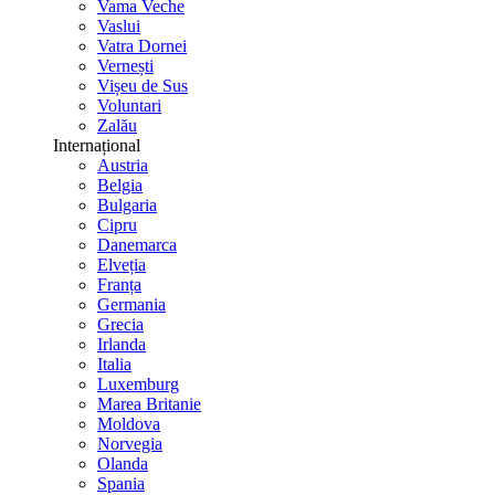
Vama Veche
Vaslui
Vatra Dornei
Vernești
Vișeu de Sus
Voluntari
Zalău
Internațional
Austria
Belgia
Bulgaria
Cipru
Danemarca
Elveția
Franța
Germania
Grecia
Irlanda
Italia
Luxemburg
Marea Britanie
Moldova
Norvegia
Olanda
Spania