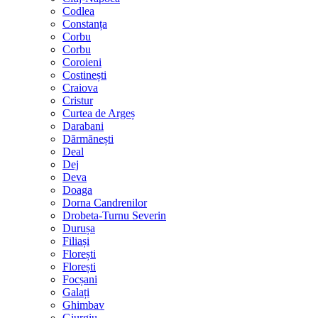
Codlea
Constanța
Corbu
Corbu
Coroieni
Costinești
Craiova
Cristur
Curtea de Argeș
Darabani
Dărmănești
Deal
Dej
Deva
Doaga
Dorna Candrenilor
Drobeta-Turnu Severin
Durușa
Filiași
Florești
Florești
Focșani
Galați
Ghimbav
Giurgiu