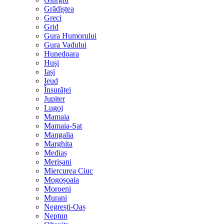
Grădiștea
Greci
Grid
Gura Humorului
Gura Vadului
Hunedoara
Huși
Iași
Ieud
Însurăței
Jupiter
Lugoj
Mamaia
Mamaia-Sat
Mangalia
Marghita
Mediaș
Merișani
Miercurea Ciuc
Mogoșoaia
Moroeni
Murani
Negrești-Oaș
Neptun