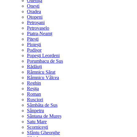
Oltenița
Onești
Oradea
Otopeni
Petroșani
Petrovaselo
Piatra-Neamț
Pitești
Ploiești
Podișor
Popești Leordeni
Porumbacu de Sus
Rădăuți
Râmnicu Sărat
Râmnicu Vâlcea
Reghin
Reșița
Roman
Rusciori
Sâmbăta de Sus
Sânpetru
Sântana de Mureș
Satu Mare
Scornicești
Sfântu Gheorghe