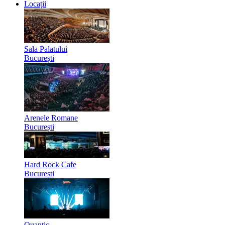
Locații
Sala Palatului
București
Arenele Romane
București
Hard Rock Cafe
București
Quantic