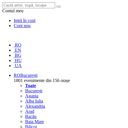
Contul meu
Intră în cont
Cont nou
RO
EN
BG
HU
UA
RO
București
1801 evenimente din 156 orașe
Toate
București
Agapia
Alba Iulia
Alexandria
Arad
Bacău
Baia Mare
Băicoi