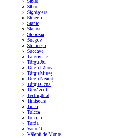
Sibiel
Sibiu
Sighișoara
Simeria
Slănic
Slatina
Slobozia
Snagov
Ștefănești
Suceava
Târgoviște
Târgu Jiu
Târgu Lăpuș
Târgu Mureș
Târgu Neamț
Târgu Ocna
Târnăveni
Techirghiol
Timișoara
Tinca
Tulcea
Turceni
Turda
Vadu Oii
Vălenii de Munte