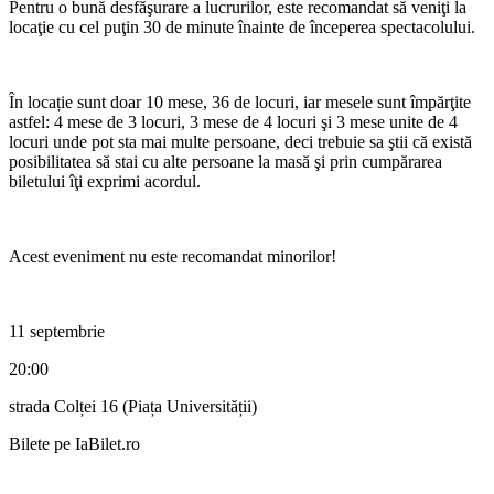
Pentru o bună desfăşurare a lucrurilor, este recomandat să veniţi la
locaţie cu cel puţin 30 de minute înainte de începerea spectacolului.
În locație sunt doar 10 mese, 36 de locuri, iar mesele sunt împărţite
astfel: 4 mese de 3 locuri, 3 mese de 4 locuri şi 3 mese unite de 4
locuri unde pot sta mai multe persoane, deci trebuie sa ştii că există
posibilitatea să stai cu alte persoane la masă şi prin cumpărarea
biletului îţi exprimi acordul.
Acest eveniment nu este recomandat minorilor!
11 septembrie
20:00
strada Colței 16 (Piața Universității)
Bilete pe IaBilet.ro