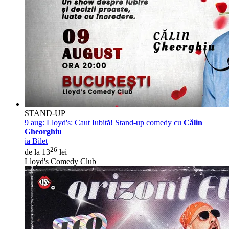
STAND-UP
9 aug:
Lloyd's: Caut Iubită! Stand-up comedy cu
Călin
Gheorghiu
ia Bilet
26
de la 13
lei
Lloyd's Comedy Club