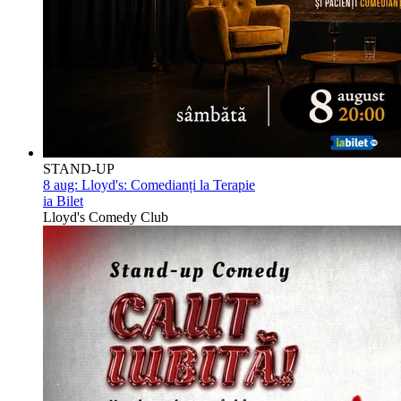
STAND-UP
8 aug:
Lloyd's: Comedianți la Terapie
ia Bilet
Lloyd's Comedy Club