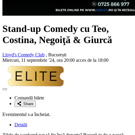
Stand-up Comedy cu
Teo,
Costina, Negoiţă & Giurcă
Lloyd's Comedy Club
, București
Miercuri, 11 septembrie '24, ora 20:00 acces de la 18:00
Adaugă
la
Comandă bilete
favorite
Share
Evenimentul s-a încheiat.
Detalii
Zilele de weekend par să fie încă departe? Bucură-te de o pauză