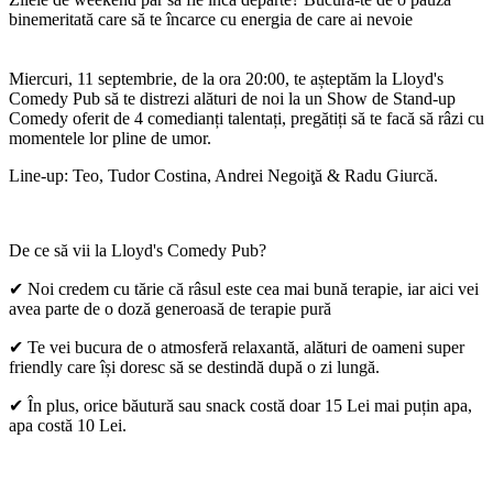
binemeritată care să te încarce cu energia de care ai nevoie
Miercuri, 11 septembrie, de la ora 20:00, te așteptăm la Lloyd's
Comedy Pub să te distrezi alături de noi la un Show de Stand-up
Comedy oferit de 4 comedianți talentați, pregătiți să te facă să râzi cu
momentele lor pline de umor.
Line-up: Teo, Tudor Costina, Andrei Negoiţă
&
Radu Giurcă
.
De ce să vii la Lloyd's Comedy Pub?
✔︎ Noi credem cu tărie că râsul este cea mai bună terapie, iar aici vei
avea parte de o doză generoasă de terapie pură
✔︎ Te vei bucura de o atmosferă relaxantă, alături de oameni super
friendly care își doresc să se destindă după o zi lungă.
✔︎ În plus, orice băutură sau snack costă doar 15 Lei
mai puțin apa,
apa costă 10 Lei.