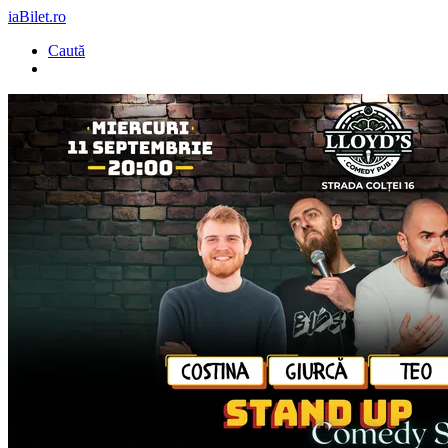
iaBilet.ro
Caută