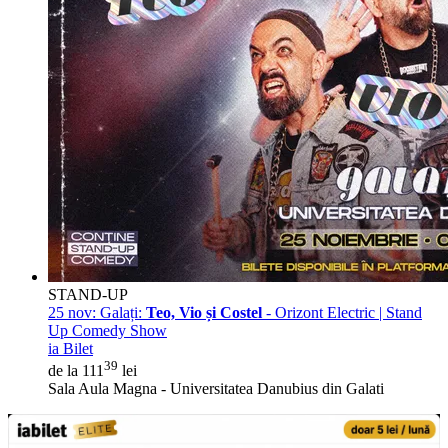
STAND-UP
25 nov:
Galați:
Teo, Vio și Costel
- Orizont Electric | Stand
Up Comedy Show
ia Bilet
39
de la 111
lei
Sala Aula Magna - Universitatea Danubius din Galati