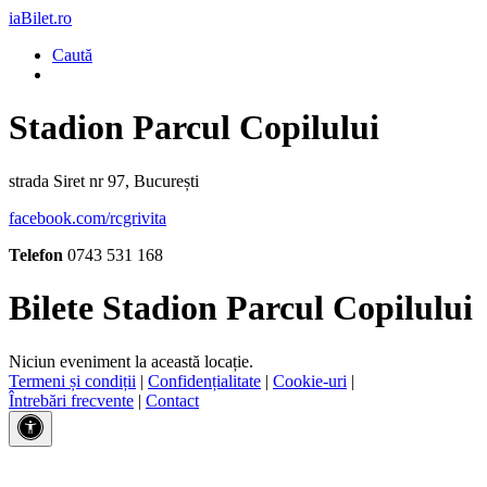
iaBilet.ro
Caută
Stadion Parcul Copilului
strada Siret nr 97, București
facebook.com/rcgrivita
Telefon
0743 531 168
Bilete Stadion Parcul Copilului
Niciun eveniment la această locație.
Termeni și condiții
|
Confidențialitate
|
Cookie-uri
|
Întrebări frecvente
|
Contact