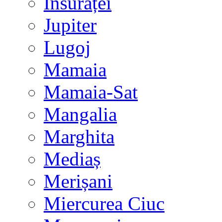
Însurăței
Jupiter
Lugoj
Mamaia
Mamaia-Sat
Mangalia
Marghita
Mediaș
Merișani
Miercurea Ciuc