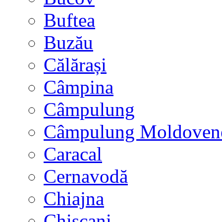
Buftea
Buzău
Călărași
Câmpina
Câmpulung
Câmpulung Moldoven
Caracal
Cernavodă
Chiajna
Chișcani