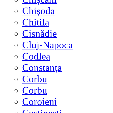
Chișoda
Chitila
Cisnădie
Cluj-Napoca
Codlea
Constanța
Corbu
Corbu
Coroieni
Costinești