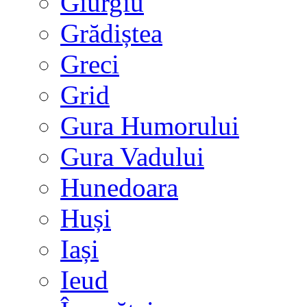
Giurgiu
Grădiștea
Greci
Grid
Gura Humorului
Gura Vadului
Hunedoara
Huși
Iași
Ieud