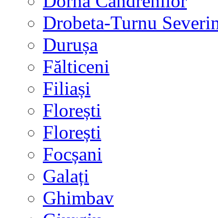
Dorna Candrenilor
Drobeta-Turnu Severi
Durușa
Fălticeni
Filiași
Florești
Florești
Focșani
Galați
Ghimbav