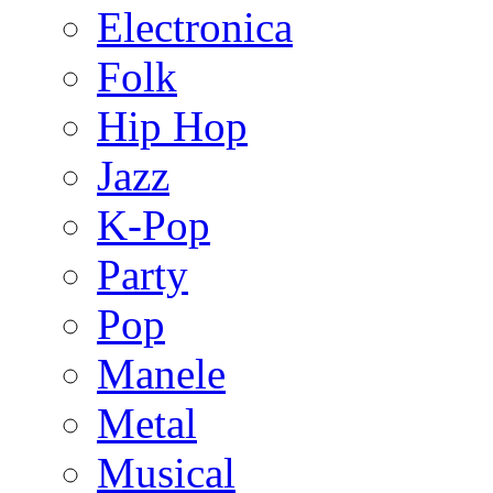
Electronica
Folk
Hip Hop
Jazz
K-Pop
Party
Pop
Manele
Metal
Musical