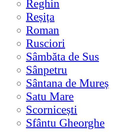
Reghin
Reșița
Roman
Rusciori
Sâmbăta de Sus
Sânpetru
Sântana de Mureș
Satu Mare
Scornicești
Sfântu Gheorghe