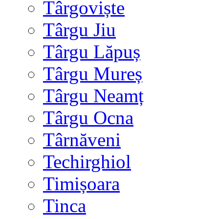
Târgoviște
Târgu Jiu
Târgu Lăpuș
Târgu Mureș
Târgu Neamț
Târgu Ocna
Târnăveni
Techirghiol
Timișoara
Tinca