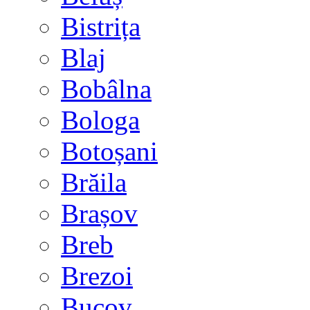
Bistrița
Blaj
Bobâlna
Bologa
Botoșani
Brăila
Brașov
Breb
Brezoi
Bucov