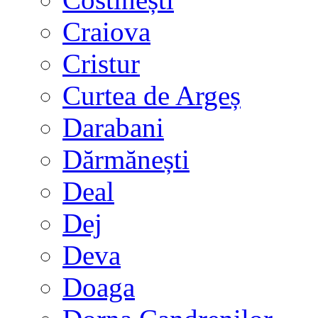
Craiova
Cristur
Curtea de Argeș
Darabani
Dărmănești
Deal
Dej
Deva
Doaga