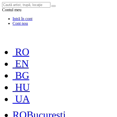
Contul meu
Intră în cont
Cont nou
RO
EN
BG
HU
UA
RO
București