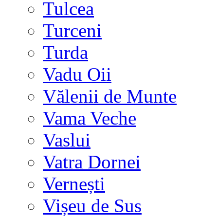
Tulcea
Turceni
Turda
Vadu Oii
Vălenii de Munte
Vama Veche
Vaslui
Vatra Dornei
Vernești
Vișeu de Sus