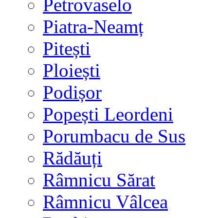
Petrovaselo
Piatra-Neamț
Pitești
Ploiești
Podișor
Popești Leordeni
Porumbacu de Sus
Rădăuți
Râmnicu Sărat
Râmnicu Vâlcea