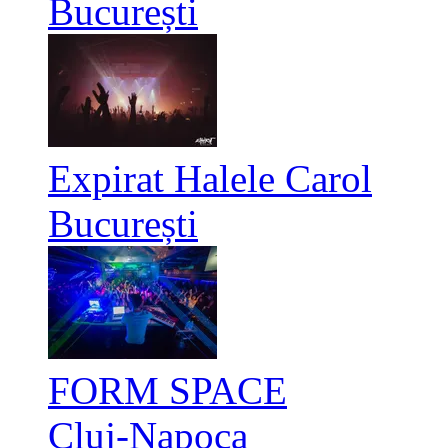
București
Expirat Halele Carol
București
FORM SPACE
Cluj-Napoca