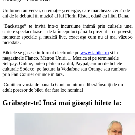
Un turneu aniversar, cu emoție și energie, care marchează cei 25 de
ani de la debutul în muzică al lui Florin Ristei, odată cu hitul Dana.
“Backstage” te invită într-o incursiune intimă prin culisele unei
cariere spectaculoase – de la începuturi până la prezent – cu povești,
momente speciale și muzică live, exact așa cum nu ai mai văzut-o
niciodată.
Biletele se gasesc in format electronic pe
www.iabilet.ro
si in
magazinele Flanco, Metrou Unirii 1, Muzica si pe terminalele
Selfpay. Online, puteti plati cu cardul, Paypal,carduri de tichete
culturale Sodexo, pe factura la Vodafone sau Orange sau ramburs
prin Fan Courier oriunde in tara.
Copiii cu varsta de pana la 6 ani au intrarea liberă însoțiți de un
adult posesor de bilet, dar fara loc nominal
Grăbește-te!
Încă mai găsești bilete la: