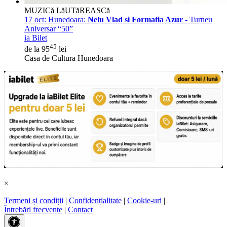
MUZICă LăUTăREASCă
17 oct:
Hunedoara:
Nelu Vlad si Formatia Azur
- Turneu
Aniversar “50”
ia Bilet
45
de la 95
lei
Casa de Cultura Hunedoara
×
Termeni și condiții
|
Confidențialitate
|
Cookie-uri
|
Întrebări frecvente
|
Contact