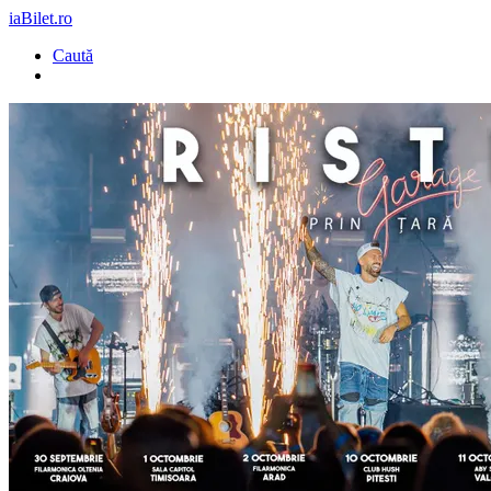
iaBilet.ro
Caută