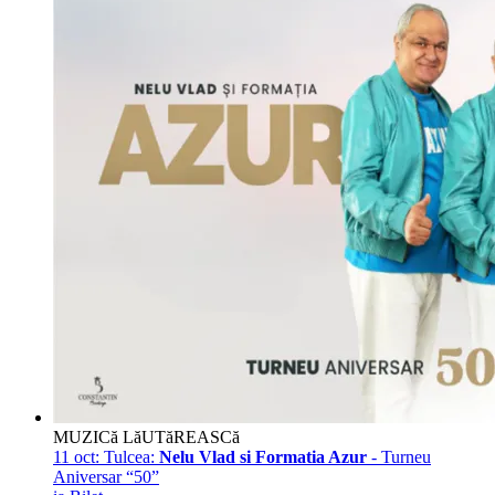
MUZICă LăUTăREASCă
11 oct:
Tulcea:
Nelu Vlad si Formatia Azur
- Turneu
Aniversar “50”