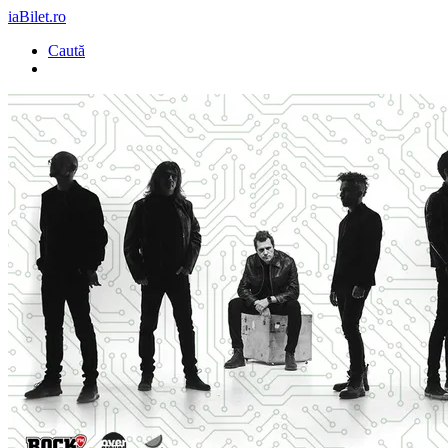
iaBilet.ro
Caută