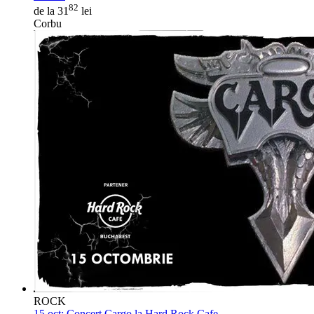
82
de la 31
lei
Corbu
ROCK
15 oct:
Concert Cargo la Hard Rock Cafe