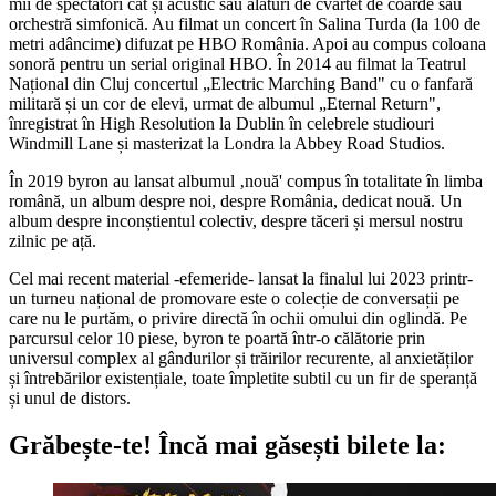
mii de spectatori cât și acustic sau alături de cvartet de coarde sau
orchestră simfonică. Au filmat un concert în Salina Turda (la 100 de
metri adâncime) difuzat pe HBO România. Apoi au compus coloana
sonoră pentru un serial original HBO. În 2014 au filmat la Teatrul
Național din Cluj concertul „Electric Marching Band" cu o fanfară
militară și un cor de elevi, urmat de albumul „Eternal Return",
înregistrat în High Resolution la Dublin în celebrele studiouri
Windmill Lane și masterizat la Londra la Abbey Road Studios.
În 2019 byron au lansat albumul ‚nouă' compus în totalitate în limba
română, un album despre noi, despre România, dedicat nouă. Un
album despre inconștientul colectiv, despre tăceri și mersul nostru
zilnic pe ață.
Cel mai recent material -efemeride- lansat la finalul lui 2023 printr-
un turneu național de promovare este o colecție de conversații pe
care nu le purtăm, o privire directă în ochii omului din oglindă. Pe
parcursul celor 10 piese, byron te poartă într-o călătorie prin
universul complex al gândurilor și trăirilor recurente, al anxietăților
și întrebărilor existențiale, toate împletite subtil cu un fir de speranță
și unul de distors.
Grăbește-te!
Încă mai găsești bilete la: