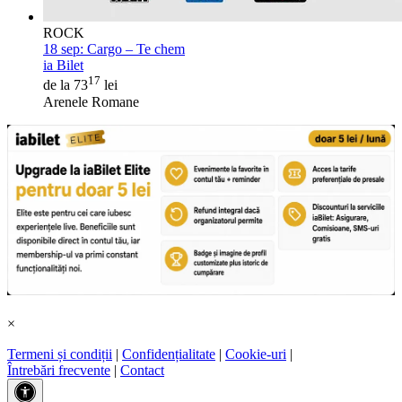
ROCK
18 sep:
Cargo – Te chem
ia Bilet
17
de la 73
lei
Arenele Romane
×
Termeni și condiții
|
Confidențialitate
|
Cookie-uri
|
Întrebări frecvente
|
Contact