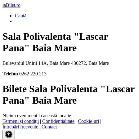
iaBilet.ro
Caută
Sala Polivalenta "Lascar
Pana" Baia Mare
Bulevardul Unirii 14A, Baia Mare 430272, Baia Mare
Telefon
0262 220 213
Bilete Sala Polivalenta "Lascar
Pana" Baia Mare
Niciun eveniment la această locație.
Termeni și condiții
|
Confidențialitate
|
Cookie-uri
|
Întrebări frecvente
|
Contact