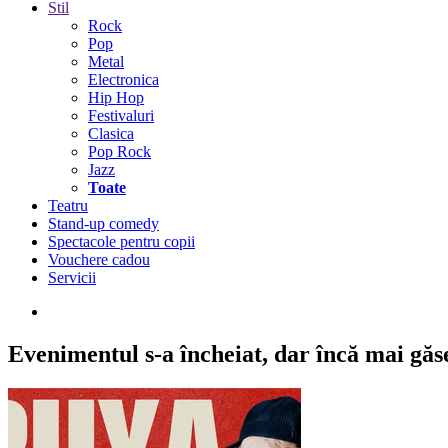
Stil
Rock
Pop
Metal
Electronica
Hip Hop
Festivaluri
Clasica
Pop Rock
Jazz
Toate
Teatru
Stand-up comedy
Spectacole pentru copii
Vouchere cadou
Servicii
Evenimentul s-a încheiat,
dar încă mai găseș