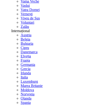
Vama Veche
Vaslui
Vatra Dornei
Vernești
Vișeu de Sus
Voluntari
Zalău
Internațional
Austria
Belgia
Bulgaria
Cipru
Danemarca
Elveția
Franța
Germania
Grecia
Irlanda
Italia
Luxemburg
Marea Britanie
Moldova
Norvegia
Olanda
Spania