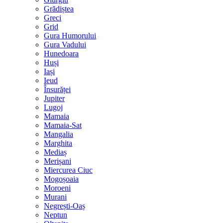
Grădiștea
Greci
Grid
Gura Humorului
Gura Vadului
Hunedoara
Huși
Iași
Ieud
Însurăței
Jupiter
Lugoj
Mamaia
Mamaia-Sat
Mangalia
Marghita
Mediaș
Merișani
Miercurea Ciuc
Mogoșoaia
Moroeni
Murani
Negrești-Oaș
Neptun