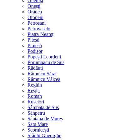
Oltenița
Onești
Oradea
Otopeni
Petroșani
Petrovaselo
Piatra-Neamț
Pitești
Ploiești
Podișor
Popești Leordeni
Porumbacu de Sus
Rădăuți
Râmnicu Sărat
Râmnicu Vâlcea
Reghin
Reșița
Roman
Rusciori
Sâmbăta de Sus
Sânpetru
Sântana de Mureș
Satu Mare
Scornicești
Sfântu Gheorghe