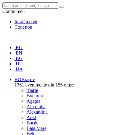
Contul meu
Intră în cont
Cont nou
RO
EN
BG
HU
UA
RO
Brașov
1761 evenimente din 156 orașe
Toate
București
Agapia
Alba Iulia
Alexandria
Arad
Bacău
Baia Mare
Beiuș