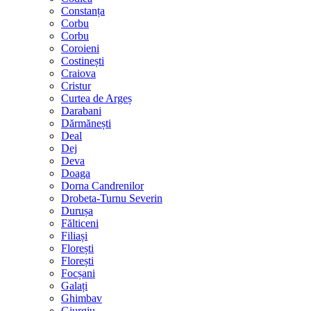
Constanța
Corbu
Corbu
Coroieni
Costinești
Craiova
Cristur
Curtea de Argeș
Darabani
Dărmănești
Deal
Dej
Deva
Doaga
Dorna Candrenilor
Drobeta-Turnu Severin
Durușa
Fălticeni
Filiași
Florești
Florești
Focșani
Galați
Ghimbav
Giurgiu