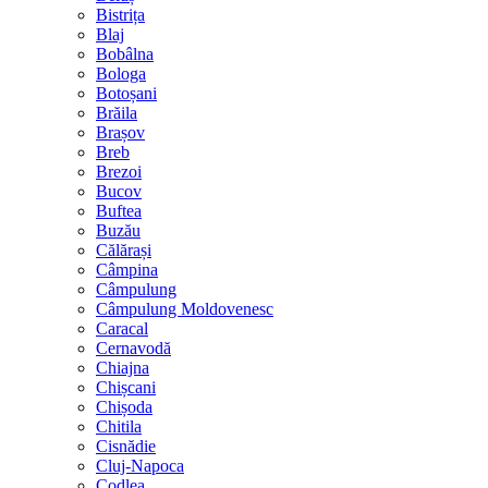
Bistrița
Blaj
Bobâlna
Bologa
Botoșani
Brăila
Brașov
Breb
Brezoi
Bucov
Buftea
Buzău
Călărași
Câmpina
Câmpulung
Câmpulung Moldovenesc
Caracal
Cernavodă
Chiajna
Chișcani
Chișoda
Chitila
Cisnădie
Cluj-Napoca
Codlea