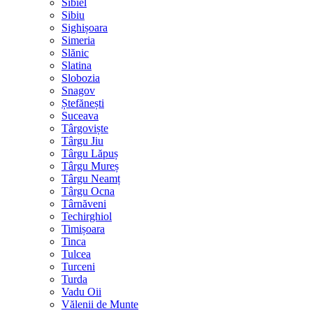
Sibiel
Sibiu
Sighișoara
Simeria
Slănic
Slatina
Slobozia
Snagov
Ștefănești
Suceava
Târgoviște
Târgu Jiu
Târgu Lăpuș
Târgu Mureș
Târgu Neamț
Târgu Ocna
Târnăveni
Techirghiol
Timișoara
Tinca
Tulcea
Turceni
Turda
Vadu Oii
Vălenii de Munte