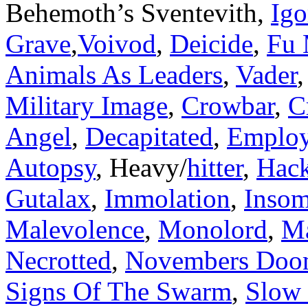
Behemoth’s Sventevith,
Igo
Grave
,
Voivod
,
Deicide
,
Fu
Animals As Leaders
,
Vader
Military Image
,
Crowbar
,
C
Angel
,
Decapitated
,
Employ
Autopsy
, Heavy/
hitter
,
Hac
Gutalax
,
Immolation
,
Inso
Malevolence
,
Monolord
,
M
Necrotted
,
Novembers Do
Signs Of The Swarm
,
Slow