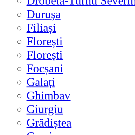
Drobeta-Turnu Severi
Durușa
Filiași
Florești
Florești
Focșani
Galați
Ghimbav
Giurgiu
Grădiștea