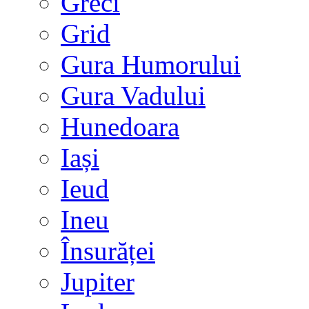
Greci
Grid
Gura Humorului
Gura Vadului
Hunedoara
Iași
Ieud
Ineu
Însurăței
Jupiter