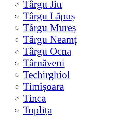
Târgu Jiu
Târgu Lăpuș
Târgu Mureș
Târgu Neamț
Târgu Ocna
Târnăveni
Techirghiol
Timișoara
Tinca
Toplița