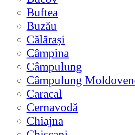
Buftea
Buzău
Călărași
Câmpina
Câmpulung
Câmpulung Moldoven
Caracal
Cernavodă
Chiajna
Chișcani