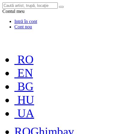
Contul meu
Intră în cont
Cont nou
RO
EN
BG
HU
UA
RO
Ghimbav