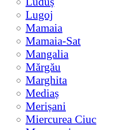
Luduș
Lugoj
Mamaia
Mamaia-Sat
Mangalia
Mărgău
Marghita
Mediaș
Merișani
Miercurea Ciuc