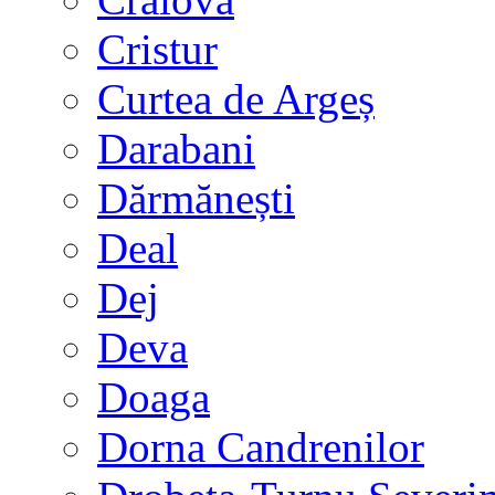
Cristur
Curtea de Argeș
Darabani
Dărmănești
Deal
Dej
Deva
Doaga
Dorna Candrenilor