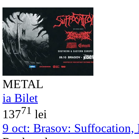
METAL
ia Bilet
71
137
lei
9 oct:
Brasov: Suffocation, 