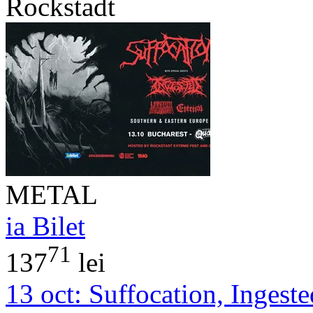
Rockstadt
METAL
ia Bilet
71
137
lei
13 oct:
Suffocation, Ingeste