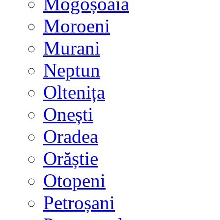
Mogoșoaia
Moroeni
Murani
Neptun
Oltenița
Onești
Oradea
Orăștie
Otopeni
Petroșani