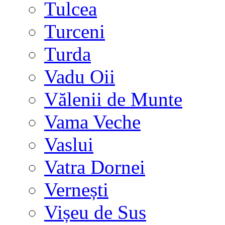
Tulcea
Turceni
Turda
Vadu Oii
Vălenii de Munte
Vama Veche
Vaslui
Vatra Dornei
Vernești
Vișeu de Sus