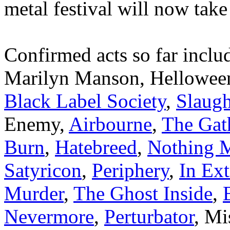
metal festival will now take 
Confirmed acts so far inclu
Marilyn Manson, Hellowee
Black Label Society
,
Slaugh
Enemy,
Airbourne
,
The Gat
Burn
,
Hatebreed
,
Nothing 
Satyricon
,
Periphery
,
In Ex
Murder
,
The Ghost Inside
,
Nevermore
,
Perturbator
, Mi