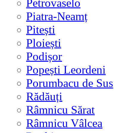
Petrovaselo
Piatra-Neamț
Pitești
Ploiești
Podișor
Popești Leordeni
Porumbacu de Sus
Rădăuți
Râmnicu Sărat
Râmnicu Vâlcea