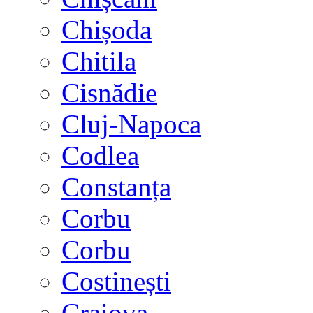
Chișoda
Chitila
Cisnădie
Cluj-Napoca
Codlea
Constanța
Corbu
Corbu
Costinești
Craiova