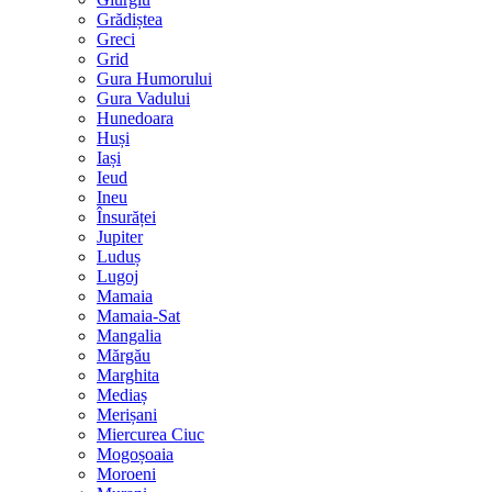
Grădiștea
Greci
Grid
Gura Humorului
Gura Vadului
Hunedoara
Huși
Iași
Ieud
Ineu
Însurăței
Jupiter
Luduș
Lugoj
Mamaia
Mamaia-Sat
Mangalia
Mărgău
Marghita
Mediaș
Merișani
Miercurea Ciuc
Mogoșoaia
Moroeni