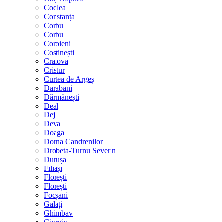
Codlea
Constanța
Corbu
Corbu
Coroieni
Costinești
Craiova
Cristur
Curtea de Argeș
Darabani
Dărmănești
Deal
Dej
Deva
Doaga
Dorna Candrenilor
Drobeta-Turnu Severin
Durușa
Filiași
Florești
Florești
Focșani
Galați
Ghimbav
Giurgiu