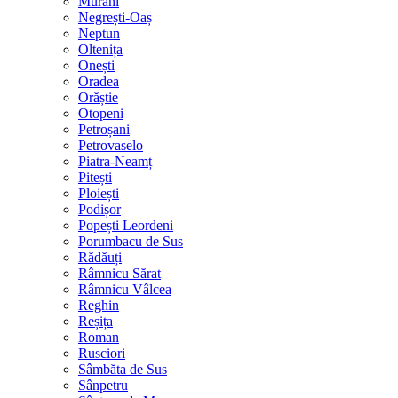
Murani
Negrești-Oaș
Neptun
Oltenița
Onești
Oradea
Orăștie
Otopeni
Petroșani
Petrovaselo
Piatra-Neamț
Pitești
Ploiești
Podișor
Popești Leordeni
Porumbacu de Sus
Rădăuți
Râmnicu Sărat
Râmnicu Vâlcea
Reghin
Reșița
Roman
Rusciori
Sâmbăta de Sus
Sânpetru