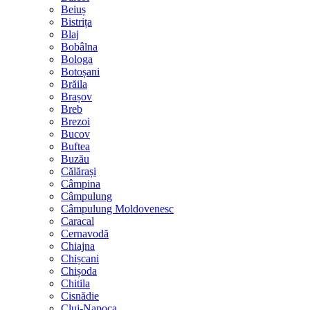
Beiuș
Bistrița
Blaj
Bobâlna
Bologa
Botoșani
Brăila
Brașov
Breb
Brezoi
Bucov
Buftea
Buzău
Călărași
Câmpina
Câmpulung
Câmpulung Moldovenesc
Caracal
Cernavodă
Chiajna
Chișcani
Chișoda
Chitila
Cisnădie
Cluj-Napoca