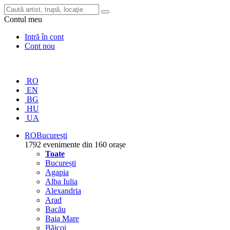
Contul meu
Intră în cont
Cont nou
RO
EN
BG
HU
UA
RO
București
1792 evenimente din 160 orașe
Toate
București
Agapia
Alba Iulia
Alexandria
Arad
Bacău
Baia Mare
Băicoi