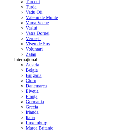
Turceni
Turda
Vadu Oii
Vălenii de Munte
Vama Veche
Vaslui
Vatra Dornei
Vernești
Vișeu de Sus
Voluntari
Zalău
Internațional
Austria
Belgia
Bulgaria
Cipru
Danemarca
Elveția
Franța
Germania
Grecia
Irlanda
Italia
Luxemburg
Marea Britanie