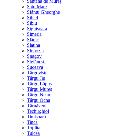
Sântana de Mureș
Satu Mare
Sfântu Gheorghe
Sibiel
Sibiu
Sighișoara
Simeria
Slănic
Slatina
Slobozia
Snagov
Ștefănești
Suceava
Târgoviște
Târgu Jiu
Târgu Lăpuș
Târgu Mureș
Târgu Neamț
Târgu Ocna
Târnăveni
Techirghiol
Timișoara
Tinca
Toplița
Tulcea