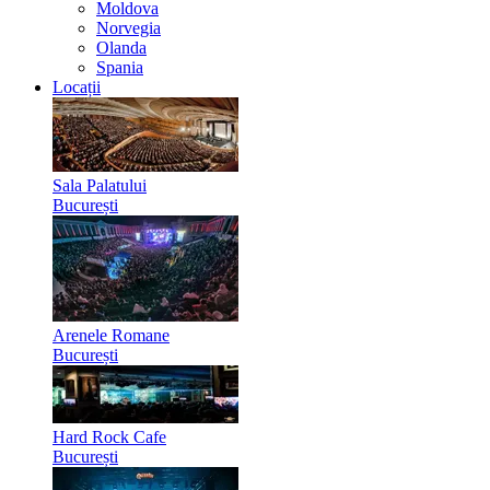
Moldova
Norvegia
Olanda
Spania
Locații
Sala Palatului
București
Arenele Romane
București
Hard Rock Cafe
București