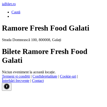
iaBilet.ro
Caută
Ramore Fresh Food Galati
Strada Domnească 100, 800008, Galați
Bilete Ramore Fresh Food
Galati
Niciun eveniment la această locație.
Termeni și condiții
|
Confidențialitate
|
Cookie-uri
|
Întrebări frecvente
|
Contact