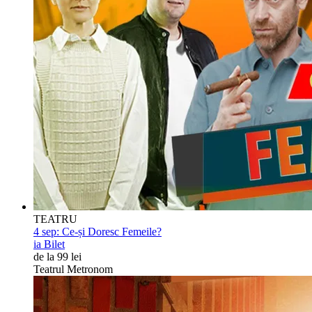
TEATRU
4 sep:
Ce-și Doresc Femeile?
ia Bilet
de la 99 lei
Teatrul Metronom