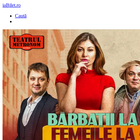
iaBilet.ro
Caută