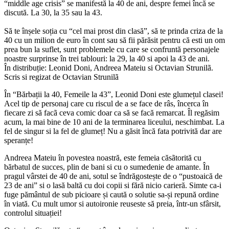
“middle age crisis” se manifestă la 40 de ani, despre femei încă se
discută. La 30, la 35 sau la 43.
Să te înșele soția cu “cel mai prost din clasă”, să te prinda criza de la
40 cu un milion de euro în cont sau să fii părăsit pentru că esti un om
prea bun la suflet, sunt problemele cu care se confruntă personajele
noastre surprinse în trei tablouri: la 29, la 40 si apoi la 43 de ani.
În distribuție: Leonid Doni, Andreea Mateiu si Octavian Strunilã.
Scris si regizat de Octavian Strunilã
În “Bărbații la 40, Femeile la 43”, Leonid Doni este glumețul clasei!
Acel tip de personaj care cu riscul de a se face de râs, încerca în
fiecare zi să facã ceva comic doar ca să se facă remarcat. Îl regăsim
acum, la mai bine de 10 ani de la terminarea liceului, neschimbat. La
fel de singur si la fel de glumeț! Nu a găsit încă fata potrivită dar are
speranțe!
Andreea Mateiu în povestea noastră, este femeia căsãtorită cu
bărbatul de succes, plin de bani si cu o sumedenie de amante. În
pragul vârstei de 40 de ani, sotul se îndrăgostește de o “pustoaică de
23 de ani” si o lasă baltă cu doi copii si fără nicio carieră. Simte ca-i
fuge pământul de sub picioare și caută o solutie sa-și repună ordine
în viată. Cu mult umor si autoironie reuseste să preia, într-un sfârsit,
controlul situației!