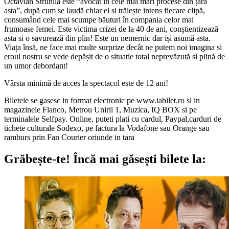
Octavian Strunilă este “avocat în cele mai mari procese din țara
asta”, după cum se laudă chiar el si trăiește intens fiecare clipă,
consumând cele mai scumpe băuturi în compania celor mai
frumoase femei. Este victima crizei de la 40 de ani, conștientizează
asta si o savurează din plin! Este un nemernic dar iși asumă asta.
Viața însă, ne face mai multe surprize decât ne putem noi imagina si
eroul nostru se vede depășit de o situatie total neprevăzută si plină de
un umor debordant!
Vârsta minimă de acces la spectacol este de 12 ani!
Biletele se gasesc in format electronic pe www.iabilet.ro si in
magazinele Flanco, Metrou Unirii 1, Muzica, IQ BOX si pe
terminalele Selfpay. Online, puteti plati cu cardul, Paypal,carduri de
tichete culturale Sodexo, pe factura la Vodafone sau Orange sau
ramburs prin Fan Courier oriunde in tara
Grăbește-te!
Încă mai găsești bilete la: