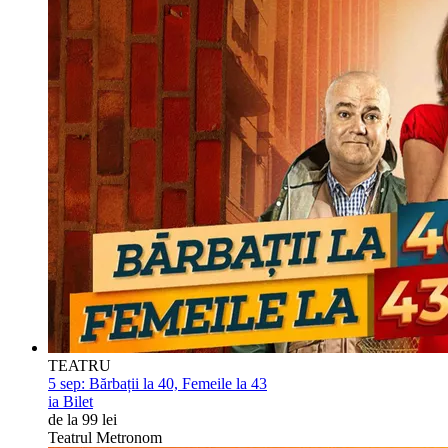
TEATRU
5 sep:
Bărbații la 40, Femeile la 43
ia Bilet
de la 99 lei
Teatrul Metronom